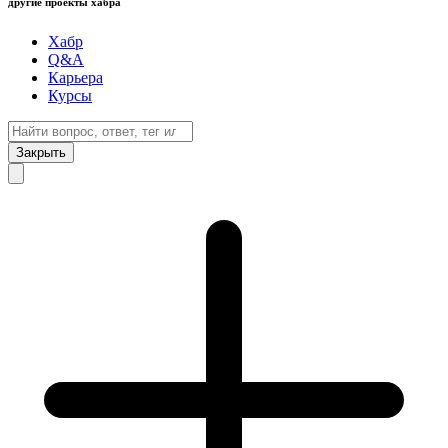
другие проекты хабра
Хабр
Q&A
Карьера
Курсы
Закрыть