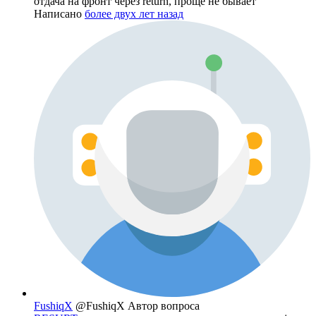
отдача на фронт через return, проще не бывает
Написано
более двух лет назад
FushiqX
@FushiqX
Автор вопроса