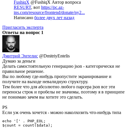
FushiqX
@FushiqX
Автор вопроса
RESURT
, вот
https://pc.az-
ins.com/resource/frontend/donate/ny2...
Написано
более двух лет назад
Пригласить эксперта
Ответы на вопрос
1
Дмитрий Энтелис
@DmitriyEntelis
Думаю за деньги
Делать самостоятельную генерацию json - категорически не
правильное решение.
Вы по любому где-нибудь пропустите экранирование и
получите на выходе невалидную структуру.
Тем более что для абсолютно любого парсера json все эти
переносы строк и пробелы не значимы, поэтому я в принципе
не понимаю зачем вы хотите это сделать.
PS
Если уж очень хочется - можно наколхозить что-нибудь типа
echo '[' . PHP_EOL;

$count = count($data);
