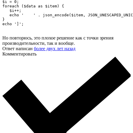
$i = 0;

foreach ($data as $item) {

   $i++;

   echo '    ' . json_encode($item, JSON_UNESCAPED_UNIC
}

echo ']';
Но повторюсь, это плохое решение как с точки зрения
производительности, так и вообще.
Ответ написан
более двух лет назад
Комментировать