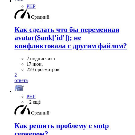
PHP
Средний
Как сделать что бы переменная
avatar($ank['id']); не
конфликтовала с другим файлом?
2 подписчика
17 июн.
259 просмотров
2
ответа
PHP
+2 ещё
Средний
Как решить проблему с smtp
сервером?