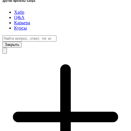
другие проекты хабра
Хабр
Q&A
Карьера
Курсы
Закрыть