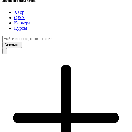
другие проекты хабра
Хабр
Q&A
Карьера
Курсы
Закрыть