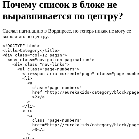
Почему список в блоке не
выравнивается по центру?
Сделал пагинацию в Вордпресс, но теперь никак не могу ее
выровнять по центру:
<!DOCTYPE html>

<title>Category</title>

<div class="col-12 pagin">

  <nav class="navigation pagination">

    <div class="nav-links">

      <ul class="page-numbers">

        <li><span aria-current="page" class="page-numbe
        <li>

          <a

            class="page-numbers"

            href="http://eurekakids/category/block/page
            >2</a

          >

        </li>

        <li>

          <a

            class="page-numbers"

            href="http://eurekakids/category/block/page
            >3</a

          >

        </li>
