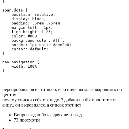
}

span.dots {

    position: relative;

    display: block;

    padding: .5rem .75rem;

    margin-left: -1px;

    line-height: 1.25;

    color: #000;

    background-color: #fff;

    border: 1px solid #dee2e6;

    cursor: default;

}

nav.navigation {

    width: 100%;

}
перепробовал все что знаю, всю ночь пытался выровнять по
центру.
почему списки себя так ведут? добавил в div просто текст
снизу, он выровнялся, а список этот нет
Вопрос задан
более двух лет назад
73 просмотра