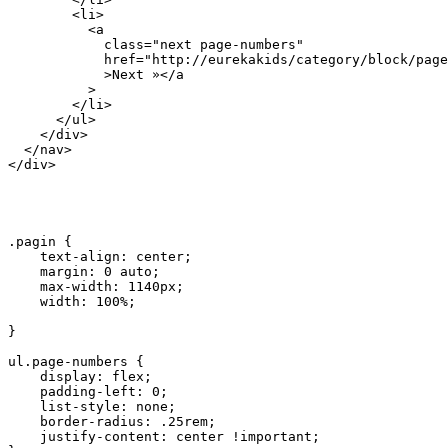
        <li>

          <a

            class="next page-numbers"

            href="http://eurekakids/category/block/page
            >Next »</a

          >

        </li>

      </ul>

    </div>

  </nav>

</div>
.pagin {

    text-align: center;

    margin: 0 auto;

    max-width: 1140px;

    width: 100%;

}

ul.page-numbers {

    display: flex;

    padding-left: 0;

    list-style: none;

    border-radius: .25rem;

    justify-content: center !important;
