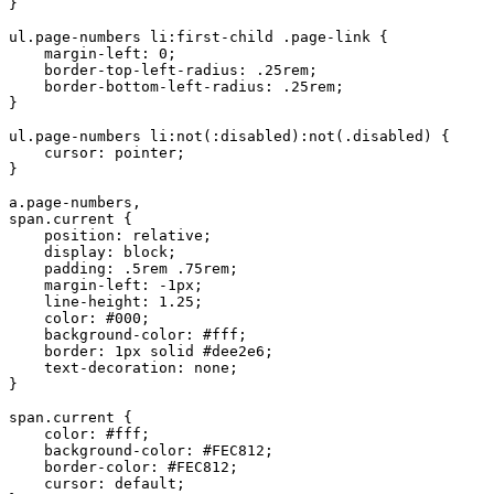
}

ul.page-numbers li:first-child .page-link {

    margin-left: 0;

    border-top-left-radius: .25rem;

    border-bottom-left-radius: .25rem;

}

ul.page-numbers li:not(:disabled):not(.disabled) {

    cursor: pointer;

}

a.page-numbers,

span.current {

    position: relative;

    display: block;

    padding: .5rem .75rem;

    margin-left: -1px;

    line-height: 1.25;

    color: #000;

    background-color: #fff;

    border: 1px solid #dee2e6;

    text-decoration: none;

}

span.current {

    color: #fff;

    background-color: #FEC812;

    border-color: #FEC812;

    cursor: default;
