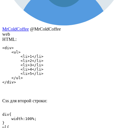
MrColdCoffee
@MrColdCoffee
web
HTML:
<div>

    <ul>

        <li>1</li>

        <li>2</li>

        <li>3</li>

        <li>4</li>

        <li>5</li>      

    </ul>

</div>
Css для второй строки:
div{

    width:100%;  

}

ul{  
