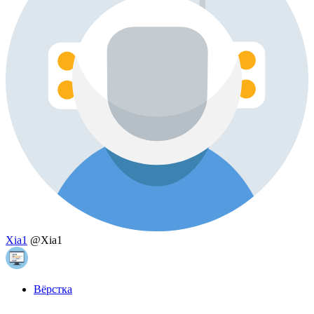
Xia1
@Xia1
Вёрстка