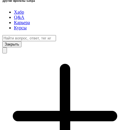
другие проекты хабра
Хабр
Q&A
Карьера
Курсы
Закрыть