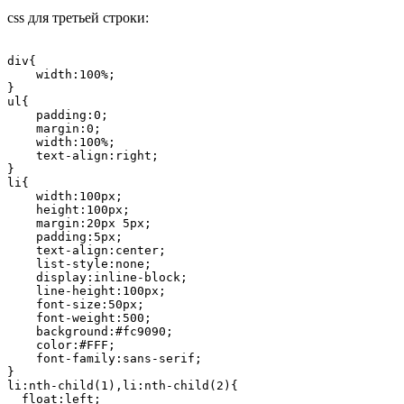
css для третьей строки:
div{

    width:100%;  

}

ul{  

    padding:0;

    margin:0;

    width:100%;

    text-align:right;

}

li{

    width:100px;

    height:100px;    

    margin:20px 5px;

    padding:5px;

    text-align:center;   

    list-style:none;  

    display:inline-block;

    line-height:100px;

    font-size:50px;

    font-weight:500;

    background:#fc9090;

    color:#FFF;

    font-family:sans-serif;

}

li:nth-child(1),li:nth-child(2){

  float:left;
