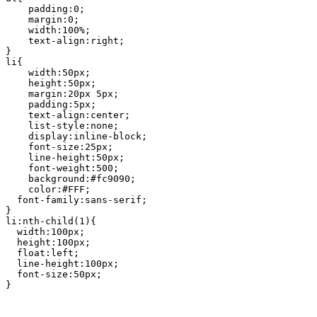
    padding:0;

    margin:0;

    width:100%;

    text-align:right;

}

li{

    width:50px;

    height:50px;    

    margin:20px 5px;

    padding:5px;

    text-align:center;   

    list-style:none;  

    display:inline-block;

    font-size:25px;  

    line-height:50px;

    font-weight:500;

    background:#fc9090;

    color:#FFF;

  font-family:sans-serif;

}

li:nth-child(1){

  width:100px;

  height:100px;

  float:left;

  line-height:100px;

  font-size:50px;

}