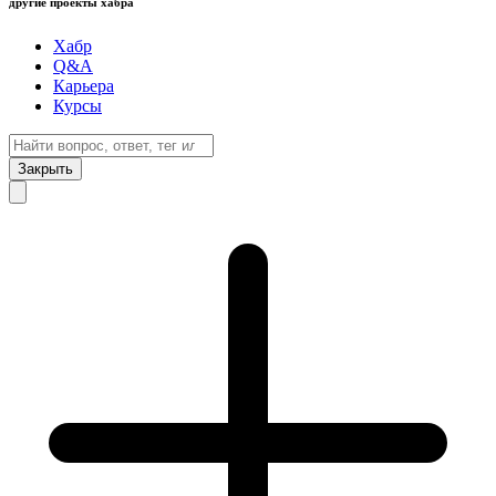
другие проекты хабра
Хабр
Q&A
Карьера
Курсы
Закрыть