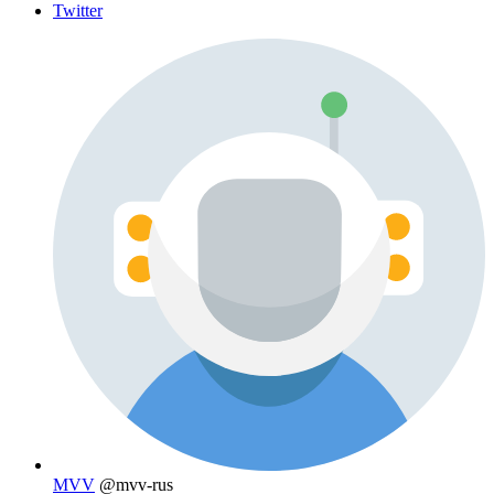
Twitter
MVV
@mvv-rus