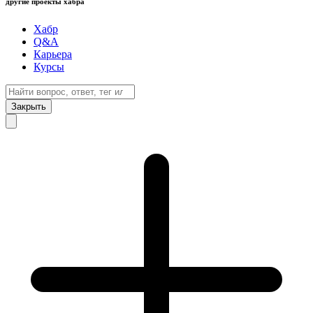
другие проекты хабра
Хабр
Q&A
Карьера
Курсы
Закрыть