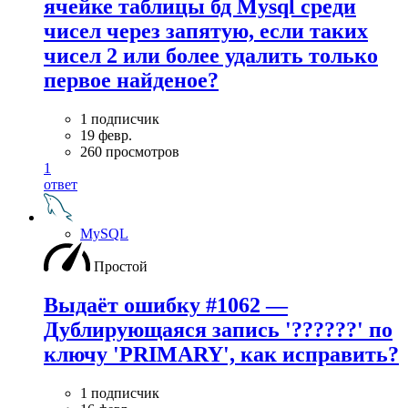
ячейке таблицы бд Mysql среди
чисел через запятую, если таких
чисел 2 или более удалить только
первое найденое?
1 подписчик
19 февр.
260 просмотров
1
ответ
MySQL
Простой
Выдаёт ошибку #1062 —
Дублирующаяся запись '??????' по
ключу 'PRIMARY', как исправить?
1 подписчик