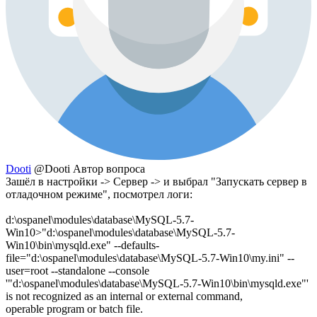
Dooti
@Dooti
Автор вопроса
Зашёл в настройки -> Сервер -> и выбрал "Запускать сервер в
отладочном режиме", посмотрел логи:
d:\ospanel\modules\database\MySQL-5.7-
Win10>"d:\ospanel\modules\database\MySQL-5.7-
Win10\bin\mysqld.exe" --defaults-
file="d:\ospanel\modules\database\MySQL-5.7-Win10\my.ini" --
user=root --standalone --console
'"d:\ospanel\modules\database\MySQL-5.7-Win10\bin\mysqld.exe"'
is not recognized as an internal or external command,
operable program or batch file.