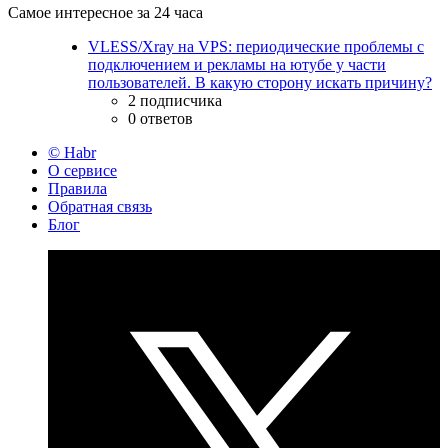
Самое интересное за 24 часа
VLESS/Xray на VPS: периодические проблемы с
подключением и рекламы на ютубе у части
пользователей. В какую сторону искать причину?
2 подписчика
0 ответов
© Habr
О сервисе
Правила
Обратная связь
Блог