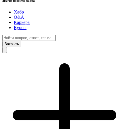
другие проекты хабра
Хабр
Q&A
Карьера
Курсы
Закрыть