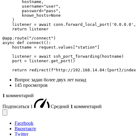
        hostname,

        username="user",

        password="pass",

        known_hosts=None

    )

    listener = await conn.forward_local_port('0.0.0.0',
    return listener

@app.route("/connect")

async def connect():

    hostname = request.values["station"]

    listener = await ssh_port_forwarding(hostname)

    port = listener.get_port()

    return redirect(f"http://192.168.14.84:{port}/index
Вопрос задан
более двух лет назад
145 просмотров
1
комментарий
Подписаться
1
Средний
1
комментарий
Facebook
Вконтакте
Twitter