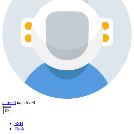
active8
@active8
SSH
Flask