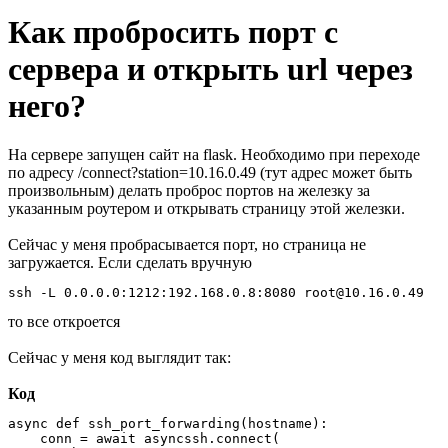
Как пробросить порт с
сервера и открыть url через
него?
На сервере запущен сайт на flask. Необходимо при переходе
по адресу /connect?station=10.16.0.49 (тут адрес может быть
произвольным) делать проброс портов на железку за
указанным роутером и открывать страницу этой железки.
Сейчас у меня пробрасывается порт, но страница не
загружается. Если сделать вручную
ssh -L 0.0.0.0:1212:192.168.0.8:8080 root@10.16.0.49
то все откроется
Сейчас у меня код выглядит так:
Код
async def ssh_port_forwarding(hostname):

    conn = await asyncssh.connect(
