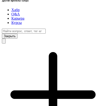
другие проекты хабра
Хабр
Q&A
Карьера
Курсы
Закрыть