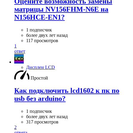
Оцените возможность замены
матрицы NV156FHM-N6E на
N156HCE-EN1?
1 подписчик
более двух лет назад
117 просмотров
1
ответ
Дисплеи LCD
Простой
Как подключить lcd1602 к пк по
usb без arduino?
1 подписчик
более двух лет назад
317 просмотров
2
ответа