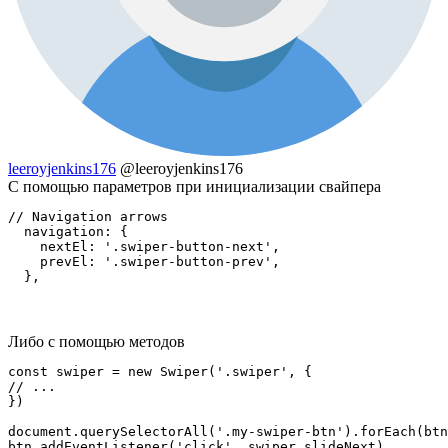
leeroyjenkins176
@leeroyjenkins176
C помощью параметров при инициализации свайпера
// Navigation arrows

  navigation: {

    nextEl: '.swiper-button-next',

    prevEl: '.swiper-button-prev',

  },
Либо с помощью методов
const swiper = new Swiper('.swiper', {

// ...

})

document.querySelectorAll('.my-swiper-btn').forEach(btn
btn.addEventListener('click', swiper.slideNext)
