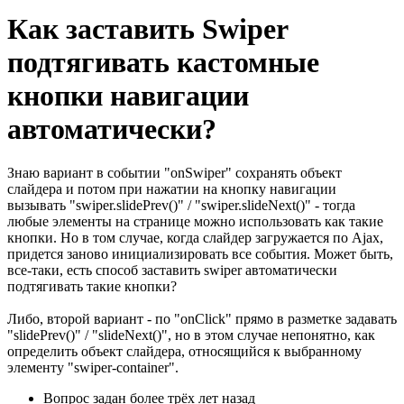
Как заставить Swiper
подтягивать кастомные
кнопки навигации
автоматически?
Знаю вариант в событии "onSwiper" сохранять объект
слайдера и потом при нажатии на кнопку навигации
вызывать "swiper.slidePrev()" / "swiper.slideNext()" - тогда
любые элементы на странице можно использовать как такие
кнопки. Но в том случае, когда слайдер загружается по Ajax,
придется заново инициализировать все события. Может быть,
все-таки, есть способ заставить swiper автоматически
подтягивать такие кнопки?
Либо, второй вариант - по "onClick" прямо в разметке задавать
"slidePrev()" / "slideNext()", но в этом случае непонятно, как
определить объект слайдера, относящийся к выбранному
элементу "swiper-container".
Вопрос задан
более трёх лет назад