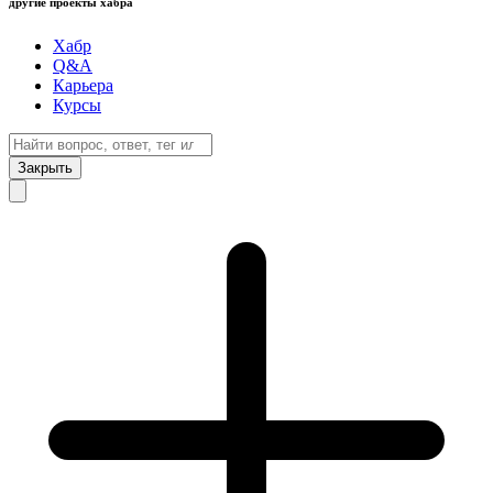
другие проекты хабра
Хабр
Q&A
Карьера
Курсы
Закрыть