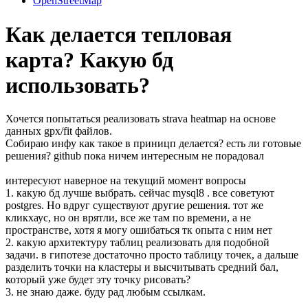
OpenStreetMap
Как делается тепловая
карта? Какую бд
использовать?
Хочется попытаться реализовать strava heatmap на основе
данных gpx/fit файлов.
Собираю инфу как такое в приницп делается? есть ли готовые
решения? github пока ничем интересным не порадовал
интересуют наверное на текущий момент вопросы
1. какую бд лучше выбрать. сейчас mysql8 . все советуют
postgres. Но вдруг существуют другие решения. тот же
кликхаус, но он врятли, все же там по времени, а не
пространстве, хотя я могу ошибаться тк опыта с ним нет
2. какую архитектуру таблиц реализовать для подобной
задачи. в гипотезе достаточно просто таблицу точек, а дальше
разделить точки на кластеры и высчитывать средний бал,
который уже будет эту точку рисовать?
3. не знаю даже. буду рад любым ссылкам.