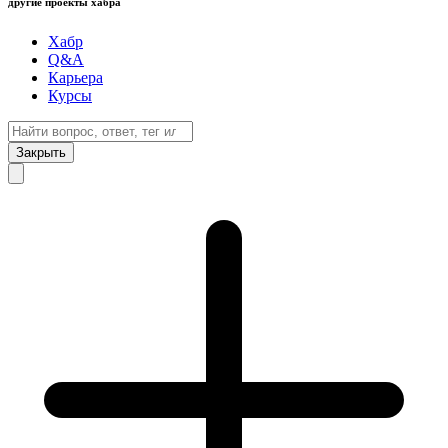
другие проекты хабра
Хабр
Q&A
Карьера
Курсы
Закрыть