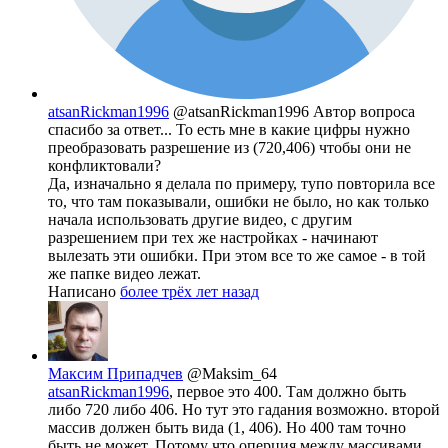
atsanRickman1996
@atsanRickman1996
Автор вопроса
спасибо за ответ... То есть мне в какие цифры нужно
преобразовать разрешение из (720,406) чтобы они не
конфликтовали?
Да, изначально я делала по примеру, тупо повторила все
то, что там показывали, ошибки не было, но как только
начала использовать другие видео, с другим
разрешением при тех же настройках - начинают
вылезать эти ошибки. При этом все то же самое - в той
же папке видео лежат.
Написано
более трёх лет назад
Максим Припадчев
@Maksim_64
atsanRickman1996
, первое это 400. Там должно быть
либо 720 либо 406. Но тут это гадания возможно. второй
массив должен быть вида (1, 406). Но 400 там точно
быть не может. Потому что оперция между массивами