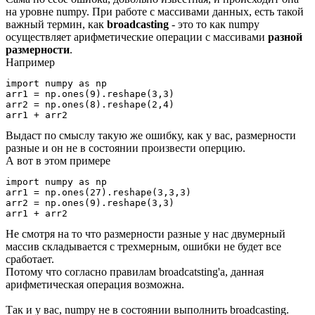
на уровне numpy. При работе с массивами данных, есть такой
важный термин, как
broadcasting
- это то как numpy
осуществляет арифметические операции с массивами
разной
размерности
.
Например
import numpy as np

arr1 = np.ones(9).reshape(3,3)

arr2 = np.ones(8).reshape(2,4)

arr1 + arr2
Выдаст по смыслу такую же ошибку, как у вас, размерности
разные и он не в состоянии произвести оперцию.
А вот в этом примере
import numpy as np

arr1 = np.ones(27).reshape(3,3,3)

arr2 = np.ones(9).reshape(3,3)

arr1 + arr2
Не смотря на то что размерности разные у нас двумерный
массив складывается с трехмерным, ошибки не будет все
сработает.
Потому что согласно правилам broadcatsting'a, данная
арифметическая операция возможна.
Так и у вас, numpy не в состоянии выполнить broadcasting.