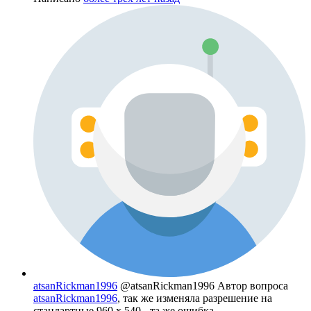
atsanRickman1996
@atsanRickman1996
Автор вопроса
atsanRickman1996
, так же изменяла разрешение на
стандартные 960 x 540 - та же ошибка