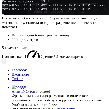
В чем может быть причина? Я уже конвертировала видео,
меняла папку, ставила исходное разрешение.... ничего не
помогает
Вопрос задан
более трёх лет назад
556 просмотров
5
комментариев
Подписаться
1
Средний
5
комментариев
Facebook
Вконтакте
Twitter
Алан Гибизов
@phaggi
Фрагменты кода надо размещать в виде текста и
оборачивать тэгом code для корректного отображения.
Удобно делать кнопкой
</>
Это обязательно
, см.п.3.8
Регламента
.