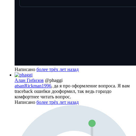
Написано
более трёх лет назад
Алан Гибизов
@phaggi
atsanRickman1996
, да я про оформление вопроса. Я вам
traceback ошибки дооформил, так ведь гораздо
комфортнее читать вопрос.
Написано
более трёх лет назад