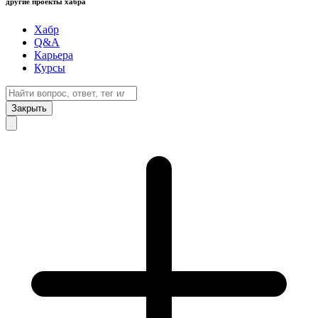
другие проекты хабра
Хабр
Q&A
Карьера
Курсы
Закрыть