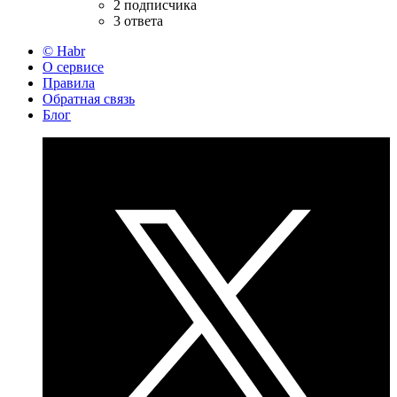
2 подписчика
3 ответа
© Habr
О сервисе
Правила
Обратная связь
Блог