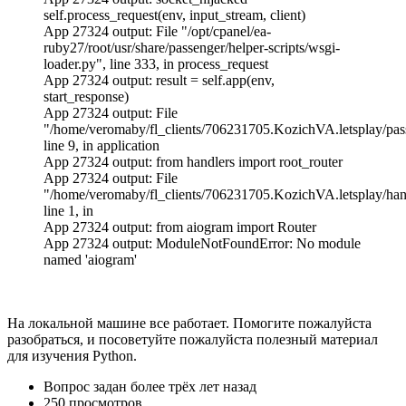
self.process_request(env, input_stream, client)
App 27324 output: File "/opt/cpanel/ea-
ruby27/root/usr/share/passenger/helper-scripts/wsgi-
loader.py", line 333, in process_request
App 27324 output: result = self.app(env,
start_response)
App 27324 output: File
"/home/veromaby/fl_clients/706231705.KozichVA.letsplay/pas
line 9, in application
App 27324 output: from handlers import root_router
App 27324 output: File
"/home/veromaby/fl_clients/706231705.KozichVA.letsplay/hand
line 1, in
App 27324 output: from aiogram import Router
App 27324 output: ModuleNotFoundError: No module
named 'aiogram'
На локальной машине все работает. Помогите пожалуйста
разобраться, и посоветуйте пожалуйста полезный материал
для изучения Python.
Вопрос задан
более трёх лет назад
250 просмотров