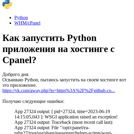
Python
WHM/cPanel
Как запустить Python
приложения на хостинге с
Cpanel?
Доброго дня.
Осваиваю Python, пытаюсь запустить на своем хостинге вот
это приложение.
https://vk.com/away.php?to=https%3A%2F%2Fgithub.co...
Получаю следующие ошибки:
App 27324 output: [ pid=27324, time=2023-06-19
14:15:05,043 ]: WSGI application raised an exception!
App 27324 output: Traceback (most recent call last):
App 27324 output: File "/opt/cpanel/ea-
ruby27/root/usr/share/passenger/helper-scripts/wsgi-