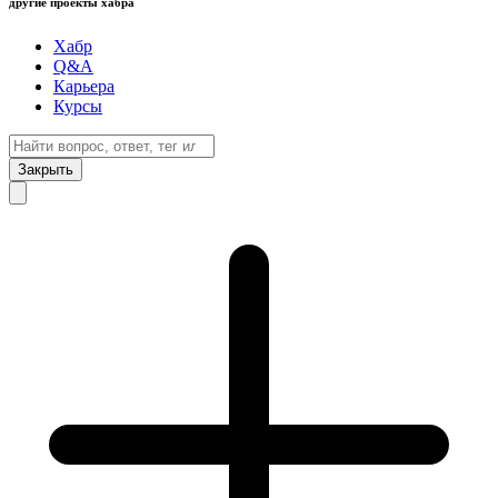
другие проекты хабра
Хабр
Q&A
Карьера
Курсы
Закрыть