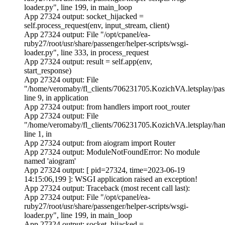
loader.py", line 199, in main_loop
App 27324 output: socket_hijacked =
self.process_request(env, input_stream, client)
App 27324 output: File "/opt/cpanel/ea-
ruby27/root/usr/share/passenger/helper-scripts/wsgi-
loader.py", line 333, in process_request
App 27324 output: result = self.app(env,
start_response)
App 27324 output: File
"/home/veromaby/fl_clients/706231705.KozichVA.letsplay/pas
line 9, in application
App 27324 output: from handlers import root_router
App 27324 output: File
"/home/veromaby/fl_clients/706231705.KozichVA.letsplay/hand
line 1, in
App 27324 output: from aiogram import Router
App 27324 output: ModuleNotFoundError: No module
named 'aiogram'
App 27324 output: [ pid=27324, time=2023-06-19
14:15:06,199 ]: WSGI application raised an exception!
App 27324 output: Traceback (most recent call last):
App 27324 output: File "/opt/cpanel/ea-
ruby27/root/usr/share/passenger/helper-scripts/wsgi-
loader.py", line 199, in main_loop
App 27324 output: socket_hijacked =