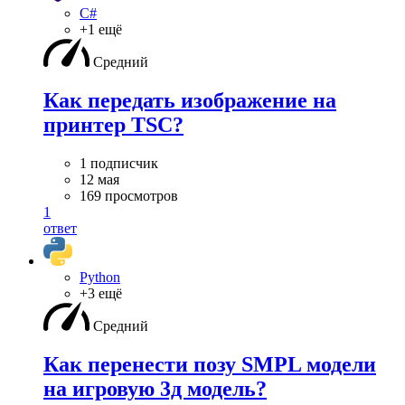
C#
+1 ещё
Средний
Как передать изображение на
принтер TSC?
1 подписчик
12 мая
169 просмотров
1
ответ
Python
+3 ещё
Средний
Как перенести позу SMPL модели
на игровую 3д модель?