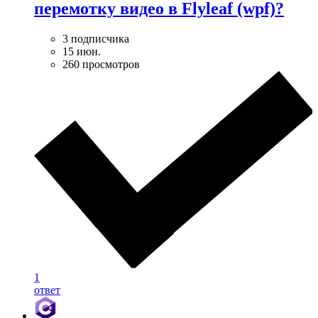
перемотку видео в Flyleaf (wpf)?
3 подписчика
15 июн.
260 просмотров
1
ответ