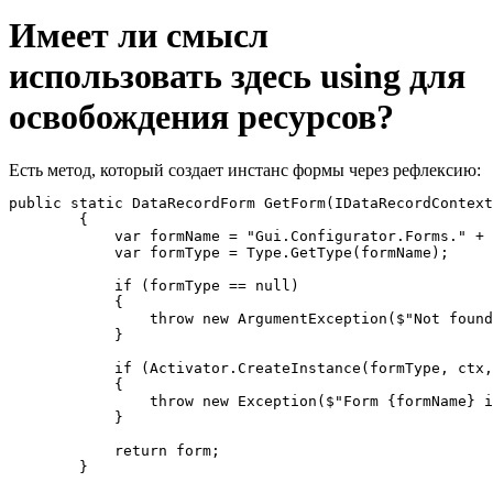
Имеет ли смысл
использовать здесь using для
освобождения ресурсов?
Есть метод, который создает инстанс формы через рефлексию:
public static DataRecordForm GetForm(IDataRecordContext
        {

            var formName = "Gui.Configurator.Forms." + 
            var formType = Type.GetType(formName);

            if (formType == null)

            {

                throw new ArgumentException($"Not found
            }

            if (Activator.CreateInstance(formType, ctx,
            {

                throw new Exception($"Form {formName} i
            }

            return form;

        }