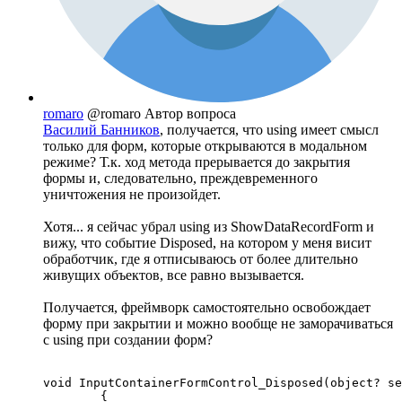
romaro
@romaro
Автор вопроса
Василий Банников
, получается, что using имеет смысл
только для форм, которые открываются в модальном
режиме? Т.к. ход метода прерывается до закрытия
формы и, следовательно, преждевременного
уничтожения не произойдет.
Хотя... я сейчас убрал using из ShowDataRecordForm и
вижу, что событие Disposed, на котором у меня висит
обработчик, где я отписываюсь от более длительно
живущих объектов, все равно вызывается.
Получается, фреймворк самостоятельно освобождает
форму при закрытии и можно вообще не заморачиваться
с using при создании форм?
void InputContainerFormControl_Disposed(object? se
        {
