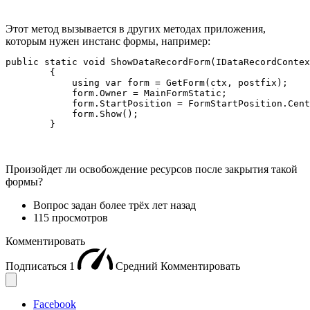
Этот метод вызывается в других методах приложения,
которым нужен инстанс формы, например:
public static void ShowDataRecordForm(IDataRecordContex
        {

            using var form = GetForm(ctx, postfix);

            form.Owner = MainFormStatic;

            form.StartPosition = FormStartPosition.Cent
            form.Show();

        }
Произойдет ли освобождение ресурсов после закрытия такой
формы?
Вопрос задан
более трёх лет назад
115 просмотров
Комментировать
Подписаться
1
Средний
Комментировать
Facebook