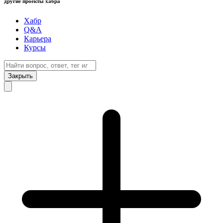
другие проекты хабра
Хабр
Q&A
Карьера
Курсы
Закрыть