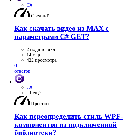
C#
Средний
Как скачать видео из MAX с
параметрами C# GET?
2 подписчика
14 мар.
422 просмотра
0
ответов
C#
+1 ещё
Простой
Как переопределить стиль WPF-
компонентов из подключенной
библиотеки?