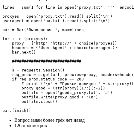
lines = sum(1 for line in open('proxy.txt', 'r', encodi
proxyes = open('proxy.txt').read().split('\n')

useragent = open('ua.txt').read().split('\n') 

bar = Bar('Выполнение ', max=lines)

for i in (proxyes):

    proxy = {'http':'http://' + choice(proxyes)}

    headers = {'User-Agent' : choice(useragent)}

    bar.next()

    #############################

    s = requests.Session()

    req_prox = s.get(url, proxies=proxy, headers=header
    if req_prox.status_code == 200:

        # print ("\n" + "Прокси валиден " + str(proxy)[
        proxy_good = (str(proxy)[17:][:-2])

        outfile = open('goods_proxy.txt', 'a')

        outfile.write(proxy_good + "\n")

        outfile.close()

bar.finish()
Вопрос задан
более трёх лет назад
126 просмотров