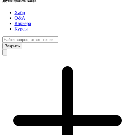
другие проекты хабра
Хабр
Q&A
Карьера
Курсы
Закрыть