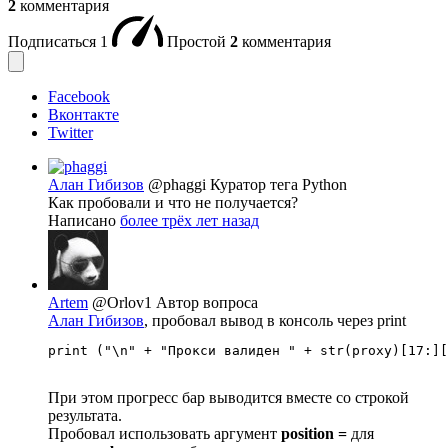
2
комментария
Подписаться
1
Простой
2
комментария
Facebook
Вконтакте
Twitter
Алан Гибизов
@phaggi
Куратор тега Python
Как пробовали и что не получается?
Написано
более трёх лет назад
Artem
@Orlov1
Автор вопроса
Алан Гибизов
, пробовал вывод в консоль через print
print ("\n" + "Прокси валиден " + str(proxy)[17:][
При этом прогресс бар выводится вместе со строкой
результата.
Пробовал использовать аргумент
position =
для