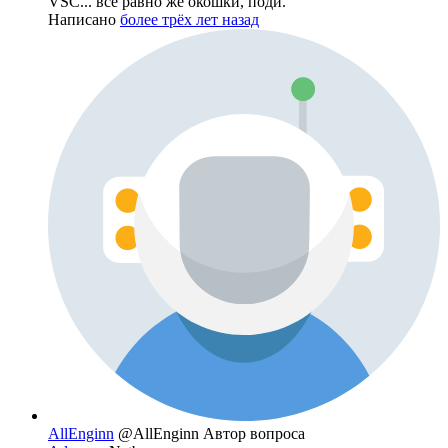
VSC... все равно же окошки, поди.
Написано
более трёх лет назад
AllEnginn
@AllEnginn
Автор вопроса