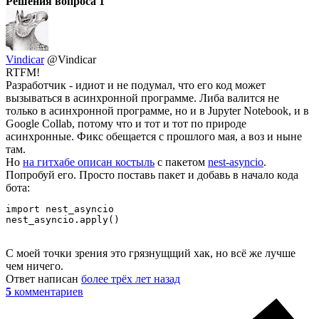
Решения вопроса
1
Vindicar
@Vindicar
RTFM!
Разработчик - идиот и не подумал, что его код может
вызываться в асинхронной программе. Либа валится не
только в асинхронной программе, но и в Jupyter Notebook, и в
Google Collab, потому что и тот и тот по природе
асинхронные. Фикс обещается с прошлого мая, а воз и ныне
там.
Но
на гитхабе описан костыль
с пакетом
nest-asyncio
.
Попробуй его. Просто поставь пакет и добавь в начало кода
бота:
import nest_asyncio

nest_asyncio.apply()
С моей точки зрения это грязнущщий хак, но всё же лучше
чем ничего.
Ответ написан
более трёх лет назад
5
комментариев