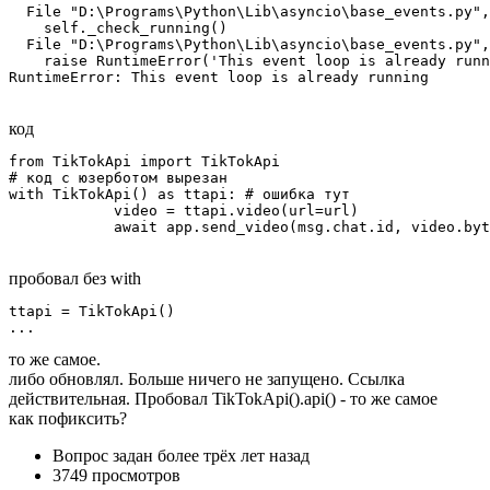
  File "D:\Programs\Python\Lib\asyncio\base_events.py",
    self._check_running()

  File "D:\Programs\Python\Lib\asyncio\base_events.py",
    raise RuntimeError('This event loop is already runn
RuntimeError: This event loop is already running
код
from TikTokApi import TikTokApi

# код с юзерботом вырезан

with TikTokApi() as ttapi: # ошибка тут

            video = ttapi.video(url=url)

            await app.send_video(msg.chat.id, video.byt
пробовал без with
ttapi = TikTokApi()

...
то же самое.
либо обновлял. Больше ничего не запущено. Ссылка
действительная. Пробовал TikTokApi().api() - то же самое
как пофиксить?
Вопрос задан
более трёх лет назад
3749 просмотров