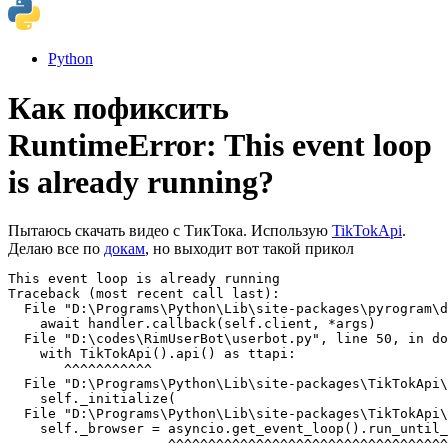
Python
Как пофиксить
RuntimeError: This event loop
is already running?
Пытаюсь скачать видео с ТикТока. Использую
TikTokApi
.
Делаю все по
докам
, но выходит вот такой прикол
This event loop is already running

Traceback (most recent call last):

  File "D:\Programs\Python\Lib\site-packages\pyrogram\d
    await handler.callback(self.client, *args)

  File "D:\codes\RimUserBot\userbot.py", line 50, in do
    with TikTokApi().api() as ttapi:

       ^^^^^^^^^^^

  File "D:\Programs\Python\Lib\site-packages\TikTokApi\
    self._initialize(

  File "D:\Programs\Python\Lib\site-packages\TikTokApi\
    self._browser = asyncio.get_event_loop().run_until_
                    ^^^^^^^^^^^^^^^^^^^^^^^^^^^^^^^^^^^