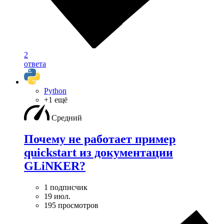
2
ответа
Python
+1 ещё
Средний
Почему не работает пример
quickstart из документации
GLiNKER?
1 подписчик
19 июл.
195 просмотров