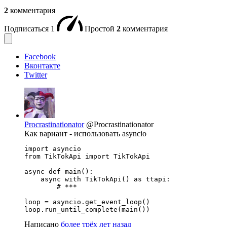
2
комментария
Подписаться
1
Простой
2
комментария
Facebook
Вконтакте
Twitter
Procrastinationator
@Procrastinationator
Как вариант - использовать asyncio
import asyncio

from TikTokApi import TikTokApi

async def main():

    async with TikTokApi() as ttapi:

        # ***

loop = asyncio.get_event_loop()

loop.run_until_complete(main())
Написано
более трёх лет назад