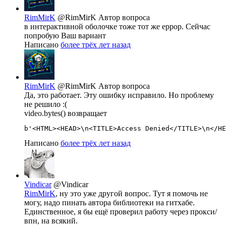
RimMirK
@RimMirK
Автор вопроса
в интерактивной оболочке тоже тот же еррор. Сейчас
попробую Ваш вариант
Написано
более трёх лет назад
RimMirK
@RimMirK
Автор вопроса
Да, это работает. Эту ошибку исправило. Но проблему
не решило :(
video.bytes() возвращает
b'<HTML><HEAD>\n<TITLE>Access Denied</TITLE>\n</HE
Написано
более трёх лет назад
Vindicar
@Vindicar
RimMirK
, ну это уже другой вопрос. Тут я помочь не
могу, надо пинать автора библиотеки на гитхабе.
Единственное, я бы ещё проверил работу через прокси/
впн, на всякий.