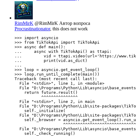
RimMirK
@RimMirK
Автор вопроса
Procrastinationator
, this does not work
>>> import asyncio

>>> from TikTokApi import TikTokApi

>>> async def main():

...     async with TikTokApi() as ttapi:

...         vid = ttapi.video(url='https://www.tik
...         print(vid.as_dict)

...

>>> loop = asyncio.get_event_loop()

>>> loop.run_until_complete(main())

Traceback (most recent call last):

  File "<stdin>", line 1, in <module>

  File "D:\Programs\Python\Lib\asyncio\base_events
    return future.result()

           ^^^^^^^^^^^^^^^

  File "<stdin>", line 2, in main

  File "D:\Programs\Python\Lib\site-packages\TikTo
    self._initialize(

  File "D:\Programs\Python\Lib\site-packages\TikTo
    self._browser = asyncio.get_event_loop().run_u
                    ^^^^^^^^^^^^^^^^^^^^^^^^^^^^^^
  File "D:\Programs\Python\Lib\asyncio\base_events
    self._check_running()
