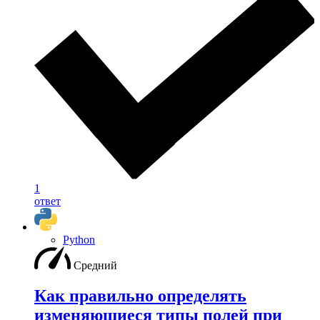
1
ответ
Python
Средний
Как правильно определять
изменяющиеся типы полей при