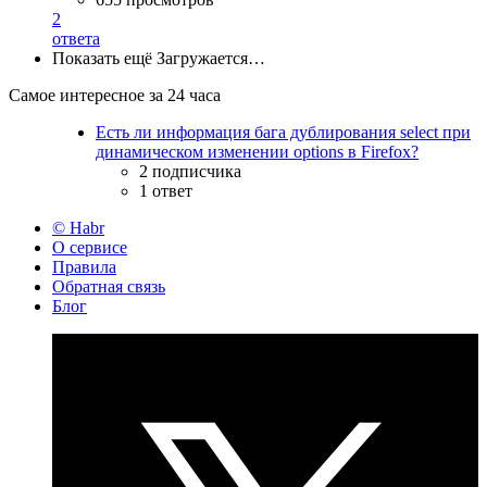
2
ответа
Показать ещё
Загружается…
Самое интересное за 24 часа
Есть ли информация бага дублирования select при
динамическом изменении options в Firefox?
2 подписчика
1 ответ
© Habr
О сервисе
Правила
Обратная связь
Блог