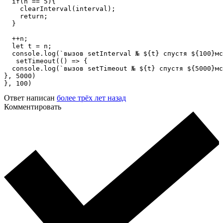
  if(n == 5){

    clearInterval(interval);

    return;

  }

  ++n;

  let t = n;

  console.log(`вызов setInterval № ${t} спустя ${100}мс
   setTimeout(() => {

  console.log(`вызов setTimeout № ${t} спустя ${5000}мс
}, 5000)

}, 100)
Ответ написан
более трёх лет назад
Комментировать