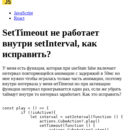
JavaScript
React
SetTimeout не работает
внутри setInterval, как
исправить?
У меня есть функция, которая при useState false включает
интервал повторяющейся анимации с задержкой в 50мс но
мне нужно чтобы игралась только часть анимации, поэтому
внутри интервала у меня setTimeout но при активации
функции интервал проигрывается один раз, если же убрать
таймаут внутри то интервал заработает. Как это исправить?
const play = () => {

        if (!isActive){

            let interval = setInterval(function () {

                actions.CubeAction?.play()

                setTimeout(function () {

                    actions.CubeAction?.stop()
