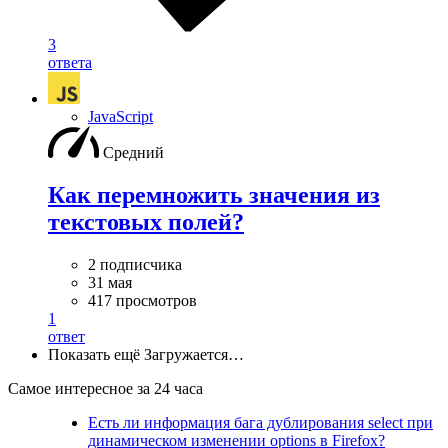
3
ответа
JavaScript
Средний
Как перемножить значения из
текстовых полей?
2 подписчика
31 мая
417 просмотров
1
ответ
Показать ещё
Загружается…
Самое интересное за 24 часа
Есть ли информация бага дублирования select при
динамическом изменении options в Firefox?