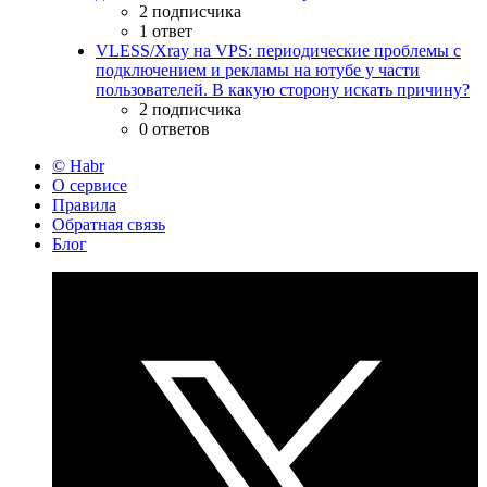
2 подписчика
1 ответ
VLESS/Xray на VPS: периодические проблемы с
подключением и рекламы на ютубе у части
пользователей. В какую сторону искать причину?
2 подписчика
0 ответов
© Habr
О сервисе
Правила
Обратная связь
Блог