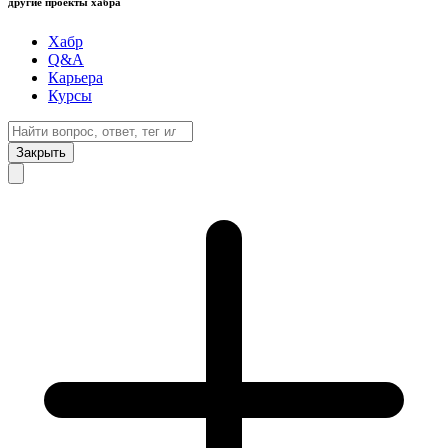
другие проекты хабра
Хабр
Q&A
Карьера
Курсы
Закрыть