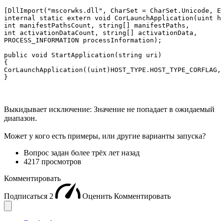
[DllImport("mscorwks.dll", CharSet = CharSet.Unicode, E
internal static extern void CorLaunchApplication(uint h
int manifestPathsCount, string[] manifestPaths, 

int activationDataCount, string[] activationData, 

PROCESS_INFORMATION processInformation);

public void StartApplication(string uri)

{

CorLaunchApplication((uint)HOST_TYPE.HOST_TYPE_CORFLAG,
Выкидывает исключение: Значение не попадает в ожидаемый
диапазон.
Может у кого есть примеры, или другие варианты запуска?
Вопрос задан
более трёх лет назад
4217 просмотров
Комментировать
Подписаться
2
Оценить
Комментировать