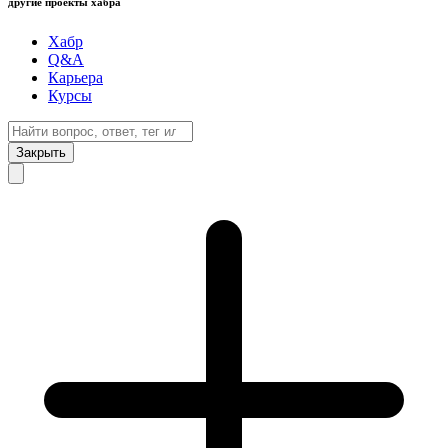
другие проекты хабра
Хабр
Q&A
Карьера
Курсы
Закрыть