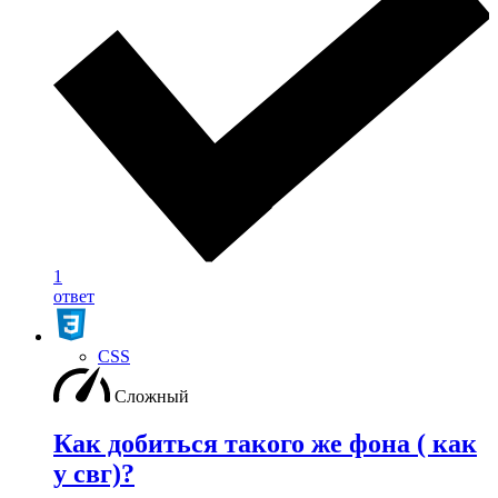
1
ответ
CSS
Сложный
Как добиться такого же фона ( как
у свг)?