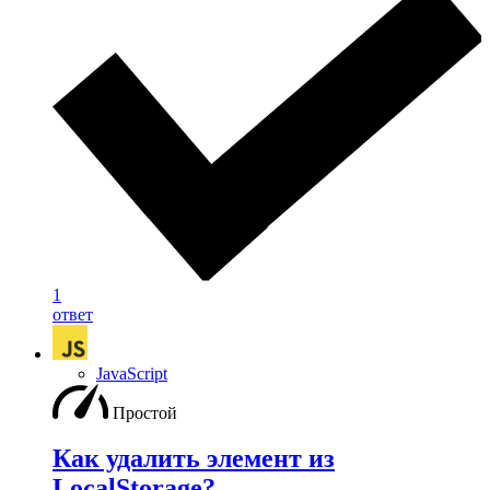
1
ответ
JavaScript
Простой
Как удалить элемент из
LocalStorage?