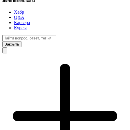
другие проекты хабра
Хабр
Q&A
Карьера
Курсы
Закрыть