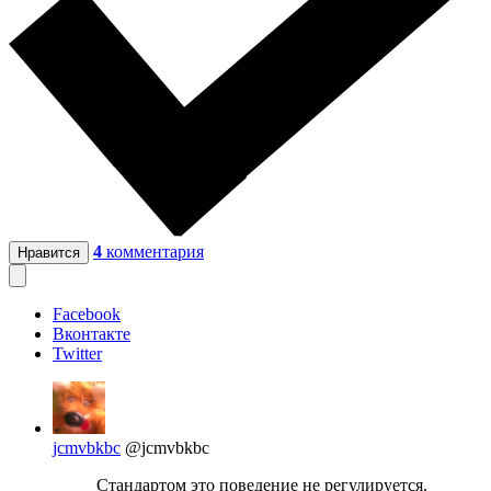
4
комментария
Нравится
Facebook
Вконтакте
Twitter
jcmvbkbc
@jcmvbkbc
Стандартом это поведение не регулируется.