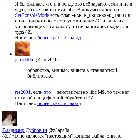
Я бы ожидал, что и в венде это всё зарыто, если и не в
ядро, то всё равно ниже libc. В документации на
SetConsoleMode
есть флаг
в
ENABLE_PROCESSED_INPUT
описании которого есть упоминание ^C и "других
управляющих символов", но не написано, входит ли
туда ^Z.
Написано
более трёх лет назад
jcmvbkbc
@jcmvbkbc
обработка, видимо, зашита в стандартной
библиотеке.
res2001
, если
это
-- действительно libc M$, то там нет
никакой специфичной обработки ^Z.
Написано
более трёх лет назад
Владимир Дубровин
@z3apa3a
^Z / ^D не является "настоящим" концом файла, они не