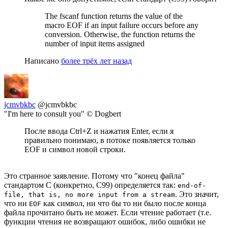
The fscanf function returns the value of the
macro EOF if an input failure occurs before any
conversion. Otherwise, the function returns the
number of input items assigned
Написано
более трёх лет назад
jcmvbkbc
@jcmvbkbc
"I'm here to consult you" © Dogbert
После ввода Ctrl+Z и нажатия Enter, если я
правильно понимаю, в потоке появляется только
EOF и символ новой строки.
Это странное заявление. Потому что "конец файла"
стандартом С (конкретно, С99) определяется так:
end-of-
. Это значит,
file, that is, no more input from a stream
что ни
как символ, ни что бы то ни было после конца
EOF
файла прочитано быть не может. Если чтение работает (т.е.
функции чтения не возвращают ошибок, либо ошибки не