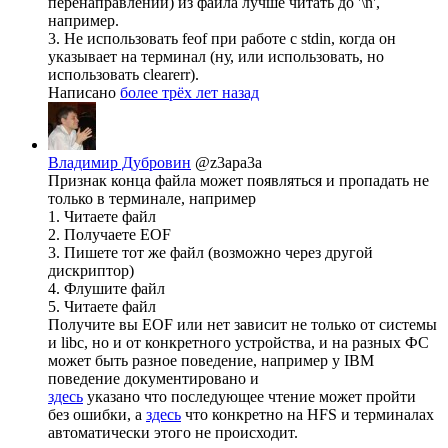
перенаправлении) из файла лучше читать до '\n',
например.
3. Не использовать feof при работе с stdin, когда он
указывает на терминал (ну, или использовать, но
использовать clearerr).
Написано
более трёх лет назад
Владимир Дубровин
@z3apa3a
Признак конца файла может появляться и пропадать не
только в терминале, например
1. Читаете файл
2. Получаете EOF
3. Пишете тот же файл (возможно через другой
дискриптор)
4. Флушите файл
5. Читаете файл
Получите вы EOF или нет зависит не только от системы
и libc, но и от конкретного устройства, и на разных ФС
может быть разное поведение, например у IBM
поведение документировано и
здесь
указано что последующее чтение может пройти
без ошибки, а
здесь
что конкретно на HFS и терминалах
автоматически этого не происходит.