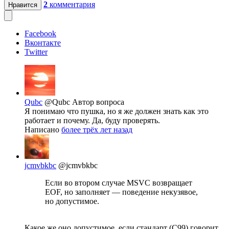
2
комментария
Нравится
Facebook
Вконтакте
Twitter
Qubc
@Qubc
Автор вопроса
Я понимаю что пушка, но я же должен знать как это
работает и почему. Да, буду проверять.
Написано
более трёх лет назад
jcmvbkbc
@jcmvbkbc
Если во втором случае MSVC возвращает
EOF, но заполняет — поведение некузявое,
но допустимое.
Какое же оно допустимое, если стандарт (C99) говорит