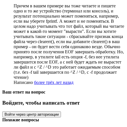
Причем в вашем примере вы тоже читаете и пишете
одно и то же устройство (терминал или консоль), и
результат потенциально может поменяться, например,
если вы уберете fprintf. А может и не поменяться. В
целом надо учитывать что тот файл, который вы читаете
может в какой-то момент "вырасти". Если вы хотите
учитывать такие ситуации - сбрасывайте признак конца
файла через clearerr(), если вы добавите clearerr() в ваш
пример - он будет вести себя одинаково везде. Обычно
принято после получения EOF завершать обработку. Но,
например, в утилите tail есть опция -f, без нее утилита
завершится после EOF, а с ней будет ждать не вырастет
ли файл и с ^Z / ^D это работает ожидаемым способом
(т.е. без -f tail завершается по ^Z / ^D, с -f продолжает
чтение)
Написано
более трёх лет назад
Ваш ответ на вопрос
Войдите, чтобы написать ответ
Войти через центр авторизации
Похожие вопросы