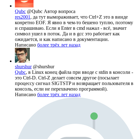
Qubc
@Qubc
Автор вопроса
res2001
, да тут вымораживает, что Ctrl+Z это в винде
конретно EOF. Я явно в чем-то бешено туплю, поэтому
и спрашиваю. Если я Enter в cmd нажал - всё, значит
символ ушел в поток. Да и в gcc это работает как
ожидается, и как написано в документации.
Написано
более трёх лет назад
shurshur
@shurshur
Qubc
, в Linux конец файла при вводе с stdin в консоли -
это Ctrl-D. Ctrl-Z делает совсем другое (посылает
процессу сигнал SIGTSTP и возвращает пользователя в
консоль, если не перехвачено программой).
Написано
более трёх лет назад