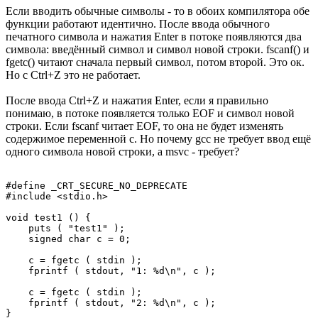
Если вводить обычные символы - то в обоих компилятора обе
функции работают идентично. После ввода обычного
печатного символа и нажатия Enter в потоке появляются два
символа: введённый символ и символ новой строки. fscanf() и
fgetc() читают сначала первый символ, потом второй. Это ок.
Но с Ctrl+Z это не работает.
После ввода Ctrl+Z и нажатия Enter, если я правильно
понимаю, в потоке появляется только EOF и символ новой
строки. Если fscanf читает EOF, то она не будет изменять
содержимое переменной c. Но почему gcc не требует ввод ещё
одного символа новой строки, а msvc - требует?
#define _CRT_SECURE_NO_DEPRECATE

#include <stdio.h>

void test1 () {

    puts ( "test1" );

    signed char c = 0;

    c = fgetc ( stdin );

    fprintf ( stdout, "1: %d\n", c );

    c = fgetc ( stdin );

    fprintf ( stdout, "2: %d\n", c );

}
