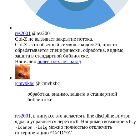
res2001
@res2001
Ctrl-Z не вызывает закрытие потока.
Ctrl-Z - это обычный символ с кодом 26, просто
обрабатывается специфически, обработка, видимо,
зашита в стандартной библиотеке.
Написано
более трёх лет назад
jcmvbkbc
@jcmvbkbc
обработка, видимо, зашита в стандартной
библиотеке
res2001
, в линуксе это делается в line discipline внутри
ядра, а управляется через ioctl. Например командой
stty
можно полностью отключить
-icanon -isig
интерпретацию ^C/^D/^Z/…