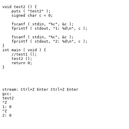
void test2 () {

    puts ( "test2" );

    signed char c = 0;

    fscanf ( stdin, "%c", &c );

    fprintf ( stdout, "1: %d\n", c );

    fscanf ( stdin, "%c", &c );

    fprintf ( stdout, "2: %d\n", c );

}

int main ( void ) {

    //test1 ();

    test2 ();  

    return 0;

}
stream: Ctrl+Z Enter Ctrl+Z Enter

gcc:

test2

^Z

1: 0

^Z

2: 0