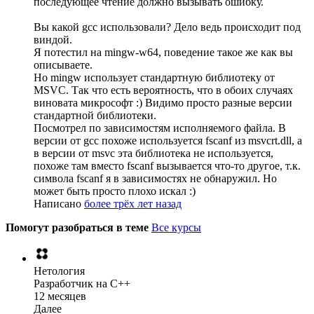
последующее чтение должно вызывать ошибку.
Вы какой gcc использовали? Дело ведь происходит под
виндой.
Я потестил на mingw-w64, поведение такое же как вы
описываете.
Но mingw использует стандартную библиотеку от
MSVC. Так что есть вероятность, что в обоих случаях
виновата микрософт :) Видимо просто разные версии
стандартной библиотеки.
Посмотрел по зависимостям исполняемого файла. В
версии от gcc похоже используется fscanf из msvcrt.dll, а
в версии от msvc эта библиотека не используется,
похоже там вместо fscanf вызывается что-то другое, т.к.
символа fscanf я в зависимостях не обнаружил. Но
может быть просто плохо искал :)
Написано
более трёх лет назад
Помогут разобраться в теме
Все курсы
Нетология
Разработчик на C++
12 месяцев
Далее