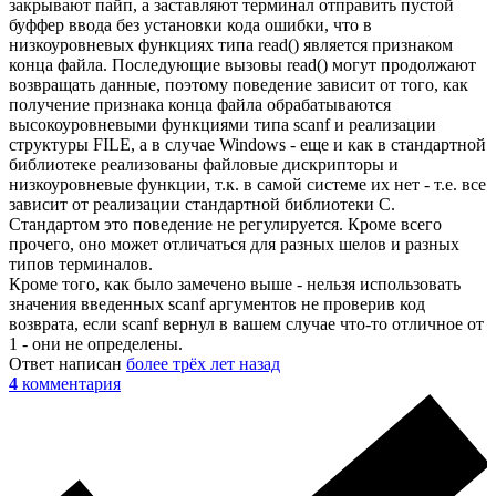
закрывают пайп, а заставляют терминал отправить пустой
буффер ввода без установки кода ошибки, что в
низкоуровневых функциях типа read() является признаком
конца файла. Последующие вызовы read() могут продолжают
возвращать данные, поэтому поведение зависит от того, как
получение признака конца файла обрабатываются
высокоуровневыми функциями типа scanf и реализации
структуры FILE, а в случае Windows - еще и как в стандартной
библиотеке реализованы файловые дискрипторы и
низкоуровневые функции, т.к. в самой системе их нет - т.е. все
зависит от реализации стандартной библиотеки С.
Стандартом это поведение не регулируется. Кроме всего
прочего, оно может отличаться для разных шелов и разных
типов терминалов.
Кроме того, как было замечено выше - нельзя использовать
значения введенных scanf аргументов не проверив код
возврата, если scanf вернул в вашем случае что-то отличное от
1 - они не определены.
Ответ написан
более трёх лет назад
4
комментария