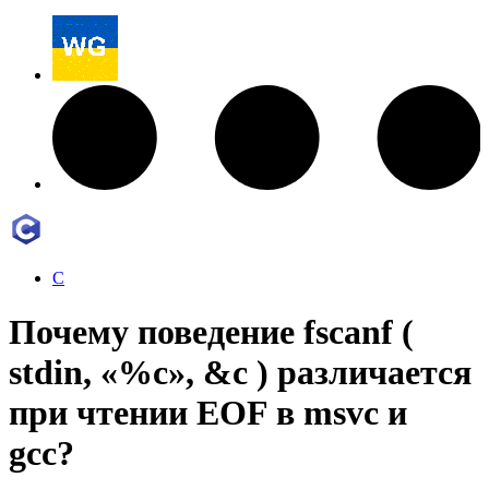
C
Почему поведение fscanf (
stdin, «%c», &c ) различается
при чтении EOF в msvc и
gcc?