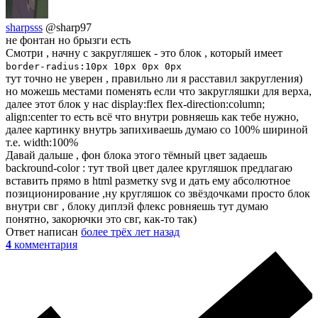
sharpsss
@sharp97
не фонтан но брызги есть
Смотри , начну с закругляшек - это блок , который имеет
border-radius:10px 10px 0px 0px
тут точно не уверен , правильно ли я расставил закругления)
но можешь местами поменять если что закругляшки для верха,
далее этот блок у нас display:flex flex-direction:column;
align:center то есть всё что внутри ровняешь как тебе нужно,
далее картинку внутрь запихиваешь думаю со 100% шириной
т.е. width:100%
Давай дальше , фон блока этого тёмный цвет задаешь
backround-color : тут твой цвет далее кругляшок предлагаю
вставить прямо в html разметку svg и дать ему абсолютное
позиционирование ,ну кругляшок со звёздочками просто блок
внутри свг , блоку диплэй флекс ровняешь тут думаю
понятно, закорючки это свг, как-то так)
Ответ написан
более трёх лет назад
4
комментария