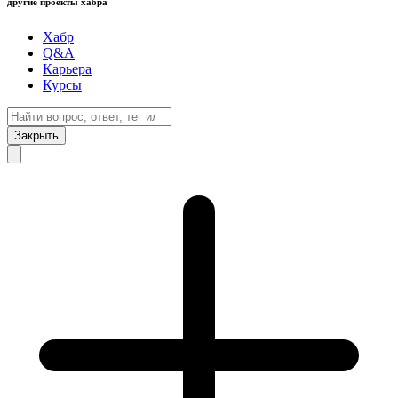
другие проекты хабра
Хабр
Q&A
Карьера
Курсы
Закрыть