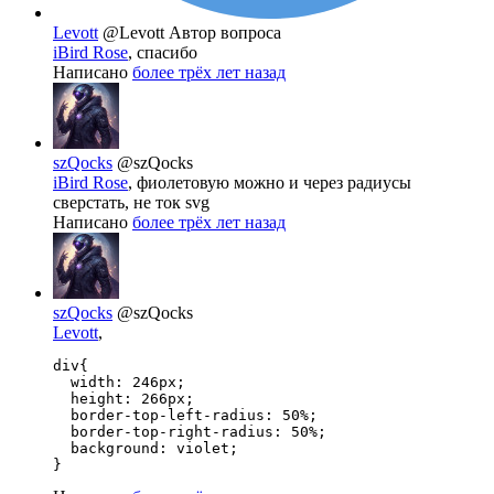
Levott
@Levott
Автор вопроса
iBird Rose
, спасибо
Написано
более трёх лет назад
szQocks
@szQocks
iBird Rose
, фиолетовую можно и через радиусы
сверстать, не ток svg
Написано
более трёх лет назад
szQocks
@szQocks
Levott
,
div{

  width: 246px;

  height: 266px;

  border-top-left-radius: 50%;

  border-top-right-radius: 50%;

  background: violet;

}