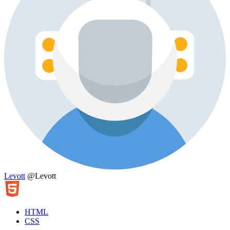
Levott
@Levott
HTML
CSS