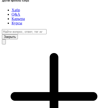
другие проекты хабра
Хабр
Q&A
Карьера
Курсы
Закрыть