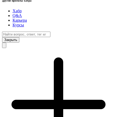
другие проекты хабра
Хабр
Q&A
Карьера
Курсы
Закрыть