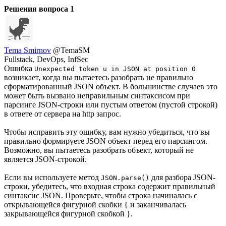
Решения вопроса
1
Tema Smirnov
@TemaSM
Fullstack, DevOps, InfSec
Ошибка
Unexpected token u in JSON at position 0
возникает, когда вы пытаетесь разобрать не правильно
сформатированный JSON объект. В большинстве случаев это
может быть вызвано неправильным синтаксисом при
парсинге JSON-строки или пустым ответом (пустой строкой)
в ответе от сервера на http запрос.
Чтобы исправить эту ошибку, вам нужно убедиться, что вы
правильно формируете JSON объект перед его парсингом.
Возможно, вы пытаетесь разобрать объект, который не
является JSON-строкой.
Если вы используете метод
для разбора JSON-
JSON.parse()
строки, убедитесь, что входная строка содержит правильный
синтаксис JSON. Проверьте, чтобы строка начиналась с
открывающейся фигурной скобки { и заканчивалась
закрывающейся фигурной скобкой }.