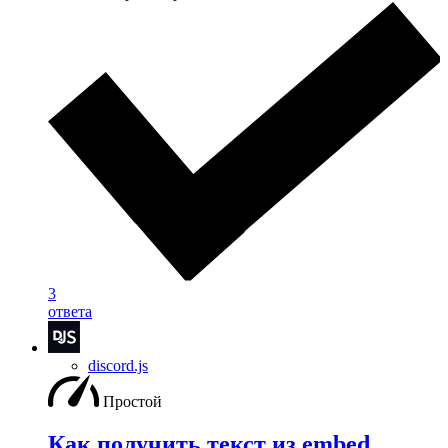
3
ответа
discord.js
Простой
Как получить текст из embed