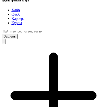
другие проекты хабра
Хабр
Q&A
Карьера
Курсы
Закрыть