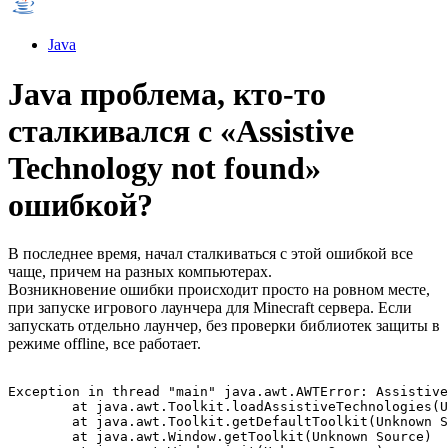
Java
Java проблема, кто-то
сталкивался с «Assistive
Technology not found»
ошибкой?
В последнее время, начал сталкиваться с этой ошибкой все
чаще, причем на разных компьютерах.
Возникновение ошибки происходит просто на ровном месте,
при запуске игрового лаунчера для Minecraft сервера. Если
запускать отдельно лаунчер, без проверки библиотек защиты в
режиме offline, все работает.
Exception in thread "main" java.awt.AWTError: Assistive
	at java.awt.Toolkit.loadAssistiveTechnologies(Unknown Source)

	at java.awt.Toolkit.getDefaultToolkit(Unknown Source)

	at java.awt.Window.getToolkit(Unknown Source)
