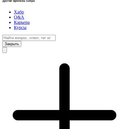
другие проекты хабра
Хабр
Q&A
Карьера
Курсы
Закрыть