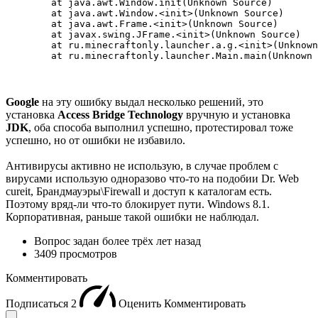
	at java.awt.Window.init(Unknown Source)

	at java.awt.Window.<init>(Unknown Source)

	at java.awt.Frame.<init>(Unknown Source)

	at javax.swing.JFrame.<init>(Unknown Source)

	at ru.minecraftonly.launcher.a.g.<init>(Unknown Source)

	at ru.minecraftonly.launcher.Main.main(Unknown
Google
на эту ошибку выдал несколько решений, это
установка
Access Bridge Technology
вручную и установка
JDK
, оба способа выполнил успешно, протестировал тоже
успешно, но от ошибки не избавило.
Антивирусы активно не использую, в случае проблем с
вирусами использую одноразово что-то на подобии Dr. Web
cureit, Брандмауэры\Firewall и доступ к каталогам есть.
Поэтому вряд-ли что-то блокирует пути. Windows 8.1.
Корпоративная, раньше такой ошибки не наблюдал.
Вопрос задан
более трёх лет назад
3409 просмотров
Комментировать
Подписаться
2
Оценить
Комментировать