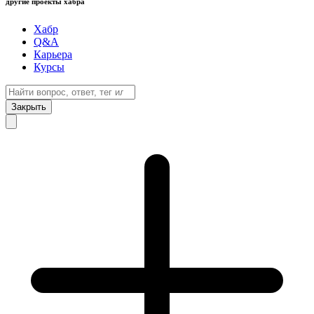
другие проекты хабра
Хабр
Q&A
Карьера
Курсы
Закрыть