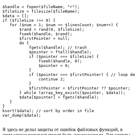
$handle = fopen($fileName, "r");

$fileSize = filesize($fileName);

$data = [];

if ($fileSize !== 0) {

   for ($num = 1; $num <= $linesCount; $num++) {

       $rand = rand(0, $fileSize);

       fseek($handle, $rand);

       $firstPointer = null;

       do {

           fgets($handle); // trash

           $pointer = ftell($handle);

           if ($pointer === $fileSize) {

               fseek($handle, 0);

               $pointer = 0;

           }

           if ($pointer === $firstPointer) { // loop de
               continue 2;

           }

           $firstPointer = $firstPointer ?? $pointer;

       } while (array_key_exists($pointer, $data));

       $data[$pointer] = fgets($handle);

   }

}

ksort($data); // sort by order in file

var_dump($data);
Я здесь не делал защиты от ошибок файловых функций, в
этом случае результат может быть неожиданным. Для защиты