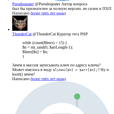
Pseudoquater
@Pseudoquater
Автор вопроса
был бы признателен за полную версию. не силен в ПХП
Написано
более трёх лет назад
ThunderCat
@ThunderCat
Куратор тега PHP
while (count($lines) < 15) {
$n = mt_rand(0, $arrLength-1);
$lines[$n] = $n;
}
Зачем в массив записывать ключ по адресу ключа?
Может имелось в виду
? Ну и
$lines[$n] = $arr[$n];
ksort() зачем?
Написано
более трёх лет назад