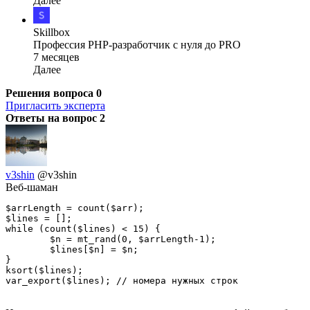
Далее
Skillbox
Профессия PHP-разработчик с нуля до PRO
7 месяцев
Далее
Решения вопроса
0
Пригласить эксперта
Ответы на вопрос
2
v3shin
@v3shin
Веб-шаман
$arrLength = count($arr);

$lines = [];

while (count($lines) < 15) {

	$n = mt_rand(0, $arrLength-1);

	$lines[$n] = $n;

}

ksort($lines);

var_export($lines); // номера нужных строк