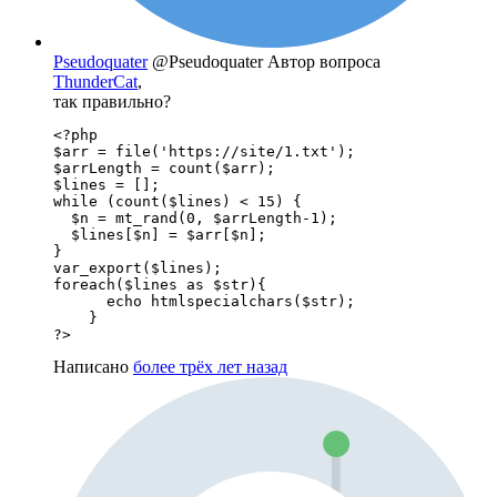
Pseudoquater
@Pseudoquater
Автор вопроса
ThunderCat
,
так правильно?
<?php

$arr = file('https://site/1.txt');

$arrLength = count($arr);

$lines = [];

while (count($lines) < 15) {

  $n = mt_rand(0, $arrLength-1);

  $lines[$n] = $arr[$n];

}

var_export($lines);

foreach($lines as $str){

      echo htmlspecialchars($str);

    }

?>
Написано
более трёх лет назад