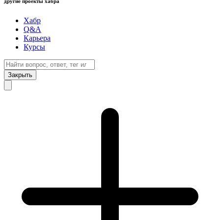
другие проекты хабра
Хабр
Q&A
Карьера
Курсы
Закрыть