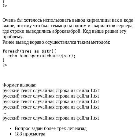
}

?>
Очень бы хотелось использовать вывод кириллицы как в коде
выше, потому что был геммор на одном из вариантов сервера,
где строки выводились аброказяброй. Код выше решил эту
проблему.
Ранее вывод коряво осуществлялся таким методом:
foreach($res as $str){

  echo htmlspecialchars($str);

}

?>
Формат вывода:
русский текст случайная строка из файла 1.txt
русский текст случайная строка из файла 1.txt
русский текст случайная строка из файла 1.txt
русский текст случайная строка из файла 1.txt
...
русский текст случайная строка из файла 1.txt
Вопрос задан
более трёх лет назад
183 просмотра