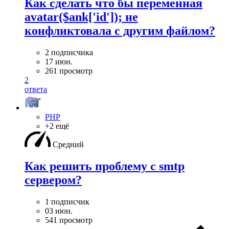
Как сделать что бы переменная
avatar($ank['id']); не
конфликтовала с другим файлом?
2 подписчика
17 июн.
261 просмотр
2
ответа
PHP
+2 ещё
Средний
Как решить проблему с smtp
сервером?
1 подписчик
03 июн.
541 просмотр