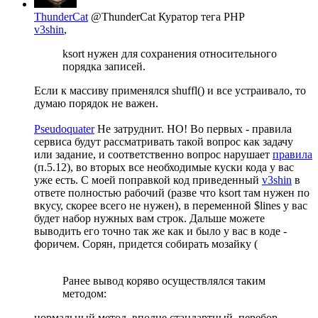
ThunderCat
@ThunderCat
Куратор тега PHP
v3shin
,
ksort нужен для сохранения относительного
порядка записей.
Если к массиву применялся shuffl() и все устраивало, то
думаю порядок не важен.
Pseudoquater
Не затруднит. НО! Во первых - правила
сервиса будут рассматривать такой вопрос как задачу
или задание, и соответственно вопрос нарушает
правила
(п.5.12), во вторых все необходимые куски кода у вас
уже есть. С моей поправкой код приведенный
v3shin
в
ответе полностью рабочий (разве что ksort там нужен по
вкусу, скорее всего не нужен), в переменной $lines у вас
будет набор нужных вам строк. Дальше можете
выводить его точно так же как и было у вас в коде -
форичем. Сорян, придется собирать мозайку (
Ранее вывод коряво осуществлялся таким
методом:
нормальный метод, вполне стандартный, перебор