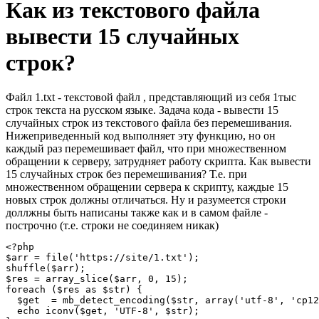
Как из текстового файла
вывести 15 случайных
строк?
Файл 1.txt - текстовой файл , представляющий из себя 1тыс
строк текста на русском языке. Задача кода - вывести 15
случайных строк из текстового файла без перемешивания.
Нижеприведенный код выполняет эту функцию, но он
каждый раз перемешивает файл, что при множественном
обращении к серверу, затрудняет работу скрипта. Как вывести
15 случайных строк без перемешивания? Т.е. при
множественном обращении сервера к скрипту, каждые 15
новых строк должны отличаться. Ну и разумеется строки
доллжны быть написаны также как и в самом файле -
построчно (т.е. строки не соединяем никак)
<?php

$arr = file('https://site/1.txt');

shuffle($arr);

$res = array_slice($arr, 0, 15);

foreach ($res as $str) {

  $get  = mb_detect_encoding($str, array('utf-8', 'cp12
  echo iconv($get, 'UTF-8', $str);
