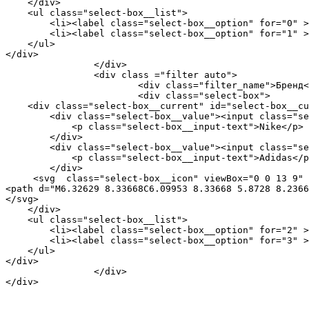
    </div>

    <ul class="select-box__list">

        <li><label class="select-box__option" for="0" >
        <li><label class="select-box__option" for="1" >
    </ul>

</div>

		</div>

		<div class ="filter auto">

			<div class="filter_name">Бренд</div>

			<div class="select-box">

    <div class="select-box__current" id="select-box__cu
        <div class="select-box__value"><input class="se
            <p class="select-box__input-text">Nike</p>

        </div>

        <div class="select-box__value"><input class="se
            <p class="select-box__input-text">Adidas</p
        </div>

     <svg  class="select-box__icon" viewBox="0 0 13 9" 
<path d="M6.32629 8.33668C6.09953 8.33668 5.8728 8.2366
</svg>

    </div>

    <ul class="select-box__list">

        <li><label class="select-box__option" for="2" >
        <li><label class="select-box__option" for="3" >
    </ul>

</div>

		</div>

</div>