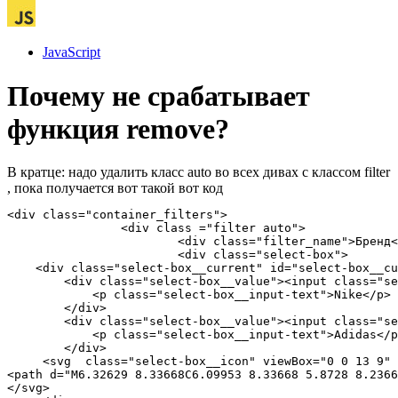
JavaScript
Почему не срабатывает
функция remove?
В кратце: надо удалить класс auto во всех дивах с классом filter
, пока получается вот такой вот код
<div class="container_filters">

		<div class ="filter auto">

			<div class="filter_name">Бренд</div>

			<div class="select-box">

    <div class="select-box__current" id="select-box__cu
        <div class="select-box__value"><input class="se
            <p class="select-box__input-text">Nike</p>

        </div>

        <div class="select-box__value"><input class="se
            <p class="select-box__input-text">Adidas</p
        </div>

     <svg  class="select-box__icon" viewBox="0 0 13 9" 
<path d="M6.32629 8.33668C6.09953 8.33668 5.8728 8.2366
</svg>
