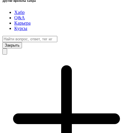
другие проекты хабра
Хабр
Q&A
Карьера
Курсы
Закрыть