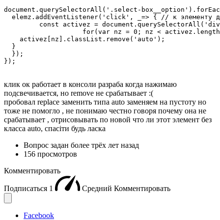
document.querySelectorAll('.select-box__option').forEac
  elemz.addEventListener('click', _=> { // к элементу д
	 const activez = document.querySelectorAll('div.auto');

  		    for(var nz = 0; nz < activez.length; nz++) {

    activez[nz].classList.remove('auto');

  }

  });

});
клик ок работает в консоли разраба когда нажимаю
подсвечивается, но remove не срабатывает :(
пробовал replace заменить типа auto заменяем на пустоту но
тоже не помогло , не понимаю честно говоря почему она не
срабатывает , отрисовывать по новой что ли этот элемент без
класса auto, спасiти будь ласка
Вопрос задан
более трёх лет назад
156 просмотров
Комментировать
Подписаться
1
Средний
Комментировать
Facebook