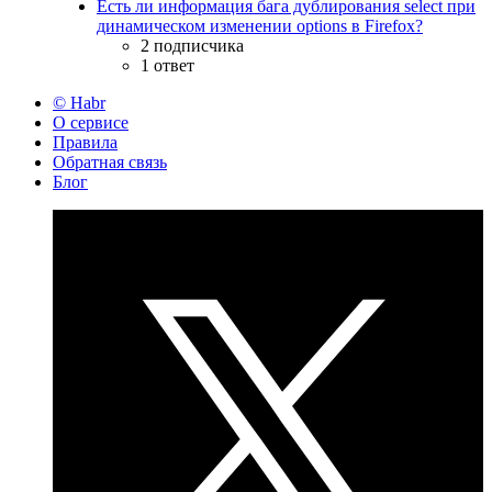
Есть ли информация бага дублирования select при
динамическом изменении options в Firefox?
2 подписчика
1 ответ
© Habr
О сервисе
Правила
Обратная связь
Блог