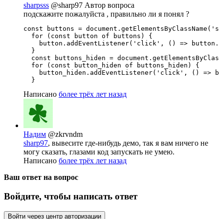
sharpsss
@sharp97
Автор вопроса
подскажите пожалуйста , правильно ли я понял ?
const buttons = document.getElementsByClassName('s
  for (const button of buttons) {

    button.addEventListener('click', () => button.
  }

  const buttons_hiden = document.getElementsByClas
  for (const button_hiden of buttons_hiden) {

    button_hiden.addEventListener('click', () => b
  }
Написано
более трёх лет назад
Надим
@zkrvndm
sharp97
, вывесите где-нибудь демо, так я вам ничего не
могу сказать, глазами код запускать не умею.
Написано
более трёх лет назад
Ваш ответ на вопрос
Войдите, чтобы написать ответ
Войти через центр авторизации