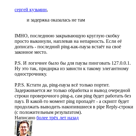
сергей кузьмин
,
и задержка оказалась не там
IMHO, последнюю закрывающую круглую скобку
просто выкинули, наплевав на непарность. Если её
дописать - последний ping-как-пауза встаёт на своё
законное место.
P.S. И логичнее было бы для паузы пинговать 127.0.0.1.
Ну это так, придирка из зависти к такому элегантному
однострочнику.
P.P.S. Кстати да, ping-пауза всё только портит.
Задерживается же только обработка и вывод очередной
строки проверочного ping-а, сам ping будет работать без
пауз. В какой-то момент ping пропадёт - а скрипт будет
продолжать выводить накопившиеся в pipe Reply-строки
(с положительным результатом).
Написано
более трёх лет назад