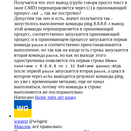
Получается что этот вывод (грубо говоря просто текст в
окне CMD) перенаправляется через (
) в принимающий
|
процесс
так же построчно?
cmd …
Допустим так оно и есть, значит получается так -
запустилось выполнение команды ping 8.8.8.8 -t вывод
этой команды перенаправляется в принимающий
процесс, соответственно запускается принимающий
процесс и в принимающем процессе запускается первая
команда
и соответственно приостанавливается
pause
выполнение, но так как на входе есть строка запускается
вторая команда
, но как на выходе этого
pause
однострочника появляется эта первая строка
Обмен
ведь
пакетами с 8.8.8.8 по с 32 байтами данных:
после первой
запускается вторая
, а цикл в
pause
pause
котором через
выводится результат команды ping,
echo
но уже с временными метками, еще не начал
выполняться, потому что команды в строке
выполняются же последовательно
Написано
более трёх лет назад
wisgest
@wisgest
Максим
, всё правильно.