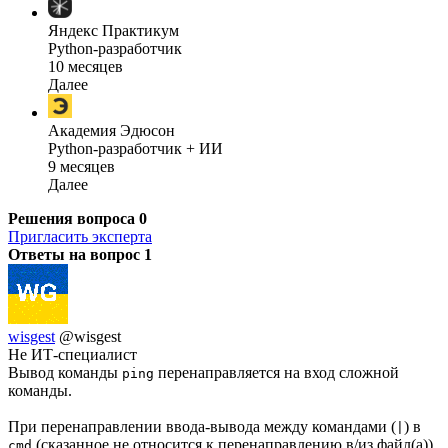
Яндекс Практикум
Python-разработчик
10 месяцев
Далее
Академия Эдюсон
Python-разработчик + ИИ
9 месяцев
Далее
Решения вопроса
0
Пригласить эксперта
Ответы на вопрос
1
wisgest
@wisgest
Не ИТ-специалист
Вывод команды
перенаправляется на вход сложной
ping
команды.
При перенаправлении ввода-вывода между командами (
) в
|
(сказанное не относится к перенаправлению в/из файл(а)),
cmd