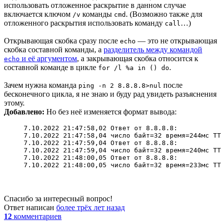
использовать отложенное раскрытие в данном случае
включается ключом
команды
. (Возможно также для
/v
cmd
отложенного раскрытия использовать команду
…)
call
Открывающая скобка сразу после
— это не открывающая
echo
скобка составной команды, а
разделитель между командой
и её аргументом
, а закрывающая скобка относится к
echo
составной команде в цикле
.
for /l %a in () do
Зачем нужна команда
после
ping -n 2 8.8.8.8>nul
бесконечного цикла, я не знаю и буду рад увидеть разъяснения
этому.
Добавлено:
Но без неё изменяется формат вывода:
7.10.2022 21:47:58,02 Ответ от 8.8.8.8:

7.10.2022 21:47:58,04 число байт=32 время=244мс TT
7.10.2022 21:47:59,04 Ответ от 8.8.8.8:

7.10.2022 21:47:59,04 число байт=32 время=240мс TT
7.10.2022 21:48:00,05 Ответ от 8.8.8.8:

7.10.2022 21:48:00,05 число байт=32 время=233мс TT
Спасибо за интересный вопрос!
Ответ написан
более трёх лет назад
12
комментариев