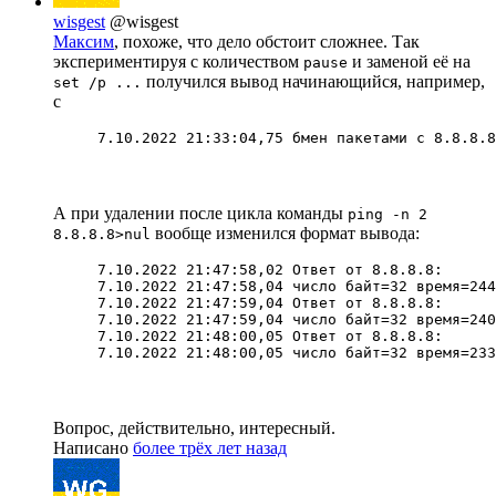
wisgest
@wisgest
Максим
, похоже, что дело обстоит сложнее. Так
экспериментируя с количеством
и заменой её на
pause
получился вывод начинающийся, например,
set /p ...
с
7.10.2022 21:33:04,75 бмен пакетами с 8.8.8.8
А при удалении после цикла команды
ping -n 2
вообще изменился формат вывода:
8.8.8.8>nul
7.10.2022 21:47:58,02 Ответ от 8.8.8.8:

7.10.2022 21:47:58,04 число байт=32 время=244
7.10.2022 21:47:59,04 Ответ от 8.8.8.8:

7.10.2022 21:47:59,04 число байт=32 время=240
7.10.2022 21:48:00,05 Ответ от 8.8.8.8:

7.10.2022 21:48:00,05 число байт=32 время=233
Вопрос, действительно, интересный.
Написано
более трёх лет назад