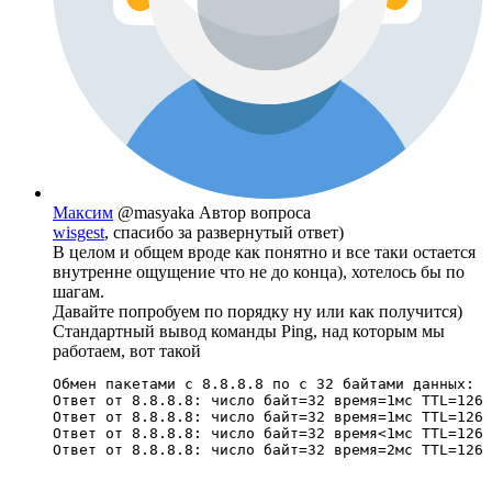
Максим
@masyaka
Автор вопроса
wisgest
, спасибо за развернутый ответ)
В целом и общем вроде как понятно и все таки остается
внутренне ощущение что не до конца), хотелось бы по
шагам.
Давайте попробуем по порядку ну или как получится)
Стандартный вывод команды Ping, над которым мы
работаем, вот такой
Обмен пакетами с 8.8.8.8 по с 32 байтами данных:

Ответ от 8.8.8.8: число байт=32 время=1мс TTL=126

Ответ от 8.8.8.8: число байт=32 время=1мс TTL=126

Ответ от 8.8.8.8: число байт=32 время<1мс TTL=126

Ответ от 8.8.8.8: число байт=32 время=2мс TTL=126