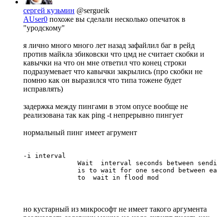
сергей кузьмин
@sergueik
AUser0
похоже вы сделали несколько опечаток в
"уродскому"
я лично много много лет назад зафайлил баг в рейд
против майкла збиковски что цмд не считает скобки и
кавычки на что он мне ответил что конец строки
подразумевает что кавычки закрылись (про скобки не
помню как он выразился что типа тожене будет
исправлять)
задержка между пингами в этом опусе вообще не
реализована так как ping -t непрерывно пингует
нормальный пинг имеет агрумент
-i interval

              Wait  interval seconds between sendi
              is to wait for one second between ea
              to  wait in flood mod
но кустарный из микрософт не имеет такого аргумента