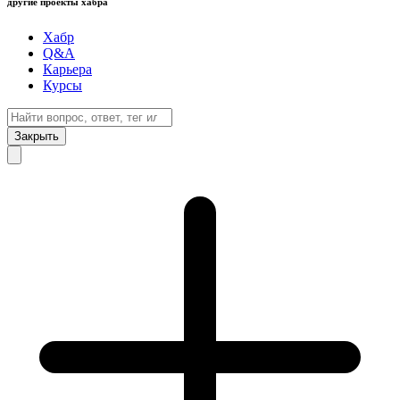
другие проекты хабра
Хабр
Q&A
Карьера
Курсы
Закрыть