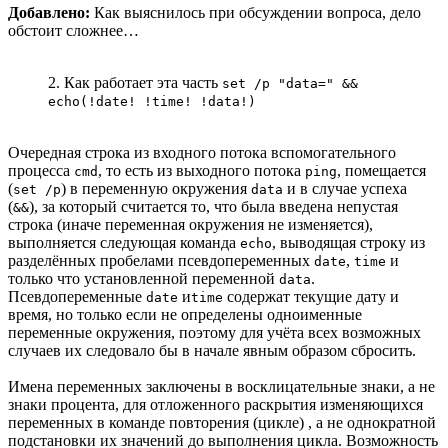
Добавлено:
Как выяснилось при обсуждении вопроса, дело
обстоит сложнее…
2. Как работает эта часть
set /p "data=" &&
echo(!date! !time! !data!)
Очередная строка из входного потока вспомогательного
процесса
, то есть из выходного потока
, помещается
cmd
ping
(
) в переменную окружения
и в случае успеха
set /p
data
(
), за который считается то, что была введена непустая
&&
строка (иначе переменная окружения не изменяется),
выполняется следующая команда
, выводящая строку из
echo
разделённых пробелами псевдопеременных
,
и
date
time
только что установленной переменной
.
data
Псевдопеременные
и
содержат текущие дату и
date
time
время, но только если не определены одноименные
переменные окружения, поэтому для учёта всех возможных
случаев их следовало бы в начале явным образом сбросить.
Имена переменных заключены в восклицательные знаки, а не
знаки процента, для отложенного раскрытия изменяющихся
переменных в команде повторения (цикле) , а не однократной
подстановки их значений до выполнения цикла. Возможность