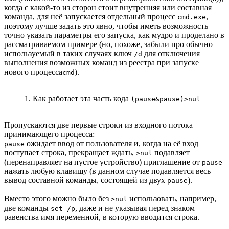
когда с какой-то из сторон стоит внутренняя или составная
команда, для неё запускается отдельный процесс
,
cmd.exe
поэтому лучше задать это явно, чтобы иметь возможность
точно указать параметры его запуска, как мудро и проделано в
рассматриваемом примере (но, похоже, забыли про обычно
используемый в таких случаях ключ
для отключения
/d
выполнения возможных команд из реестра при запуске
нового процесса
).
cmd
1. Как работает эта часть кода
(pause&pause)>nul
Пропускаются две первые строки из входного потока
принимающего процесса:
ожидает ввод от пользователя и, когда на её вход
pause
поступает строка, прекращает ждать,
подавляет
>nul
(перенаправляет на пустое устройство) приглашение от
pause
нажать любую клавишу (в данном случае подавляется весь
вывод составной команды, состоящей из двух
).
pause
Вместо этого можно было без
использовать, например,
>nul
две команды
, даже и не указывая перед знаком
set /p
равенства имя переменной, в которую вводится строка.