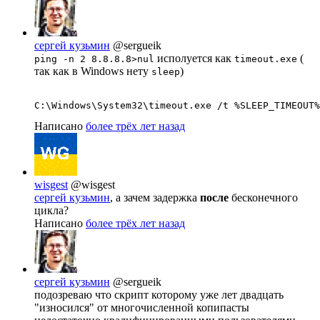
сергей кузьмин
@sergueik
исполуется как
(
ping -n 2 8.8.8.8>nul
timeout.exe
так как в Windows нету
)
sleep
C:\Windows\System32\timeout.exe /t %SLEEP_TIMEOUT%
Написано
более трёх лет назад
wisgest
@wisgest
сергей кузьмин
, а зачем задержка
после
бесконечного
цикла?
Написано
более трёх лет назад
сергей кузьмин
@sergueik
подозреваю что скрипт которому уже лет двадцать
"износился" от многочисленной копипасты