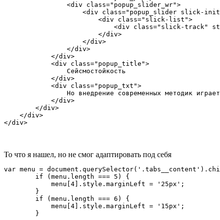
                <div class="popup_slider_wr">

                    <div class="popup_slider slick-init
                        <div class="slick-list">

                            <div class="slick-track" st
                        </div>

                    </div>

                </div>

            </div>

            <div class="popup_title">

                Сейсмостойкость

            </div>

            <div class="popup_txt">

                Но внедрение современных методик играет
            </div>

        </div>

    </div>

</div>
То что я нашел, но не смог адаптировать под себя
var menu = document.querySelector('.tabs__content').chi
        if (menu.length === 5) {

            menu[4].style.marginLeft = '25px';

        }

        if (menu.length === 6) {

            menu[4].style.marginLeft = '15px';

        }