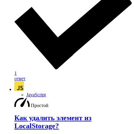
1
ответ
JavaScript
Простой
Как удалить элемент из
LocalStorage?