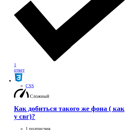
1
ответ
CSS
Сложный
Как добиться такого же фона ( как
у свг)?
1 подписчик