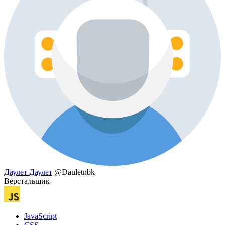
Даулет Даулет
@Dauletnbk
Верстальщик
JavaScript