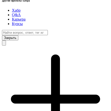
другие проекты хабра
Хабр
Q&A
Карьера
Курсы
Закрыть