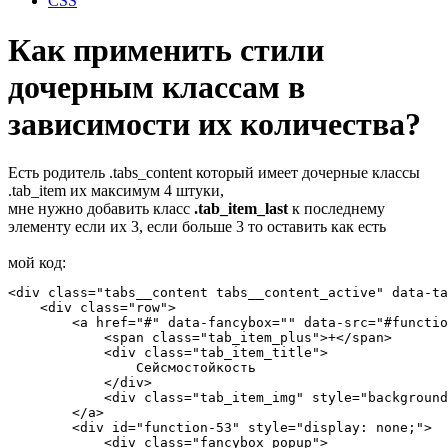
CSS
Как применить стили
дочерным классам в
зависимости их количества?
Есть родитель .tabs_content который имеет дочерные классы
.tab_item их максимум 4 штуки,
мне нужно добавить класс
.tab_item_last
к последнему
элементу если их 3, если больше 3 то оставить как есть
мой код:
<div class="tabs__content tabs__content_active" data-ta
    <div class="row">

        <a href="#" data-fancybox="" data-src="#functio
            <span class="tab_item_plus">+</span>

            <div class="tab_item_title">

                Сейсмостойкость

            </div>

            <div class="tab_item_img" style="background
        </a>

        <div id="function-53" style="display: none;">

            <div class="fancybox_popup">
