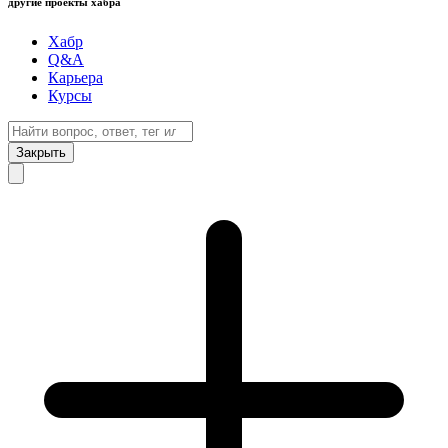
другие проекты хабра
Хабр
Q&A
Карьера
Курсы
Закрыть