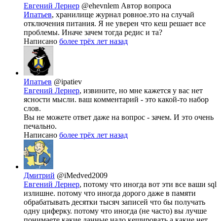
Евгений Лернер
@ehevnlem
Автор вопроса
Ипатьев
, хранилище журнал ровное.это на случай
отключения питания. Я не уверен что кеш решает все
проблемы. Иначе зачем тогда редис и та?
Написано
более трёх лет назад
Ипатьев
@ipatiev
Евгений Лернер
, извините, но мне кажется у вас нет
ясности мысли. ваш комментарий - это какой-то набор
слов.
Вы не можете ответ даже на вопрос - зачем. И это очень
печально.
Написано
более трёх лет назад
Дмитрий
@iMedved2009
Евгений Лернер
, потому что иногда вот эти все ваши sql
излишне. потому что иногда дорого даже в памяти
обрабатывать десятки тысяч записей что бы получать
одну циферку. потому что иногда (не часто) вы лучше
понимаете какие данные надо кешировать а какие нет.