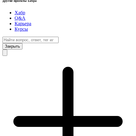
другие проекты хабра
Хабр
Q&A
Карьера
Курсы
Закрыть