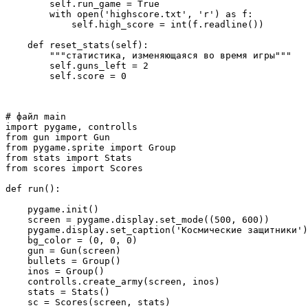
        self.run_game = True

        with open('highscore.txt', 'r') as f:

            self.high_score = int(f.readline())

    def reset_stats(self):

        """статистика, изменяющаяся во время игры"""

        self.guns_left = 2

        self.score = 0
# файл main

import pygame, controlls

from gun import Gun

from pygame.sprite import Group

from stats import Stats

from scores import Scores

def run():

    pygame.init()

    screen = pygame.display.set_mode((500, 600))

    pygame.display.set_caption('Космические защитники')

    bg_color = (0, 0, 0)

    gun = Gun(screen)

    bullets = Group()

    inos = Group()

    controlls.create_army(screen, inos)

    stats = Stats()

    sc = Scores(screen, stats)
