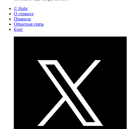
© Habr
О сервисе
Правила
Обратная связь
Блог