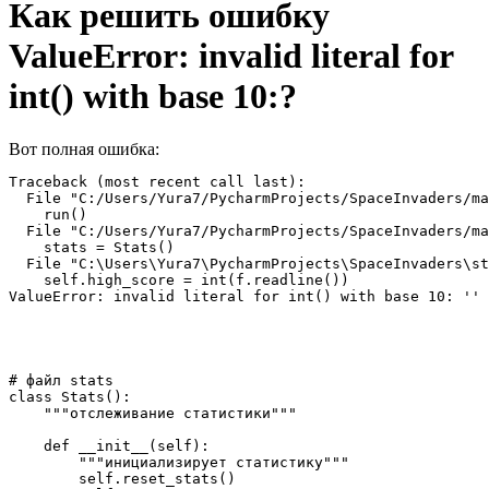
Как решить ошибку
ValueError: invalid literal for
int() with base 10:?
Вот полная ошибка:
Traceback (most recent call last):

  File "C:/Users/Yura7/PycharmProjects/SpaceInvaders/ma
    run()

  File "C:/Users/Yura7/PycharmProjects/SpaceInvaders/ma
    stats = Stats()

  File "C:\Users\Yura7\PycharmProjects\SpaceInvaders\st
    self.high_score = int(f.readline())

ValueError: invalid literal for int() with base 10: ''
# файл stats

class Stats():

    """отслеживание статистики"""

    def __init__(self):

        """инициализирует статистику"""

        self.reset_stats()
