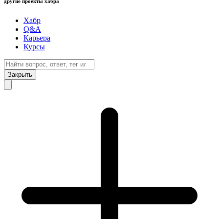
другие проекты хабра
Хабр
Q&A
Карьера
Курсы
Закрыть