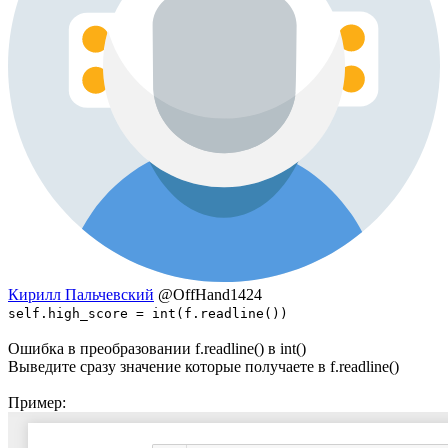
Кирилл Пальчевский
@OffHand1424
self.high_score = int(f.readline())
Ошибка в преобразовании f.readline() в int()
Выведите сразу значение которые получаете в f.readline()
Пример: