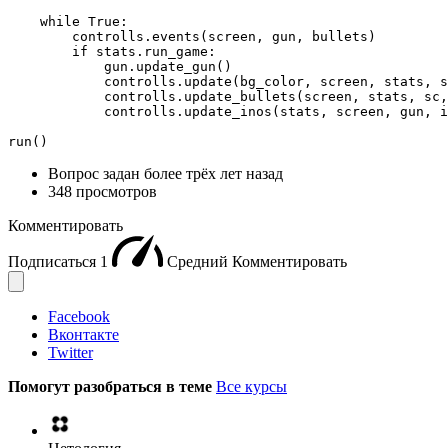
    while True:

        controlls.events(screen, gun, bullets)

        if stats.run_game:

            gun.update_gun()

            controlls.update(bg_color, screen, stats, s
            controlls.update_bullets(screen, stats, sc,
            controlls.update_inos(stats, screen, gun, i
run()
Вопрос задан
более трёх лет назад
348 просмотров
Комментировать
Подписаться
1
Средний
Комментировать
Facebook
Вконтакте
Twitter
Помогут разобраться в теме
Все курсы