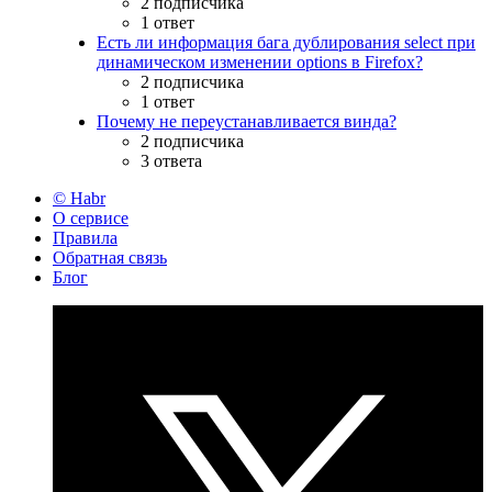
2 подписчика
1 ответ
Есть ли информация бага дублирования select при
динамическом изменении options в Firefox?
2 подписчика
1 ответ
Почему не переустанавливается винда?
2 подписчика
3 ответа
© Habr
О сервисе
Правила
Обратная связь
Блог