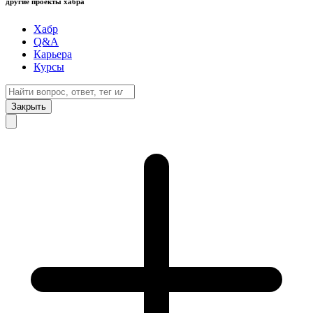
другие проекты хабра
Хабр
Q&A
Карьера
Курсы
Закрыть