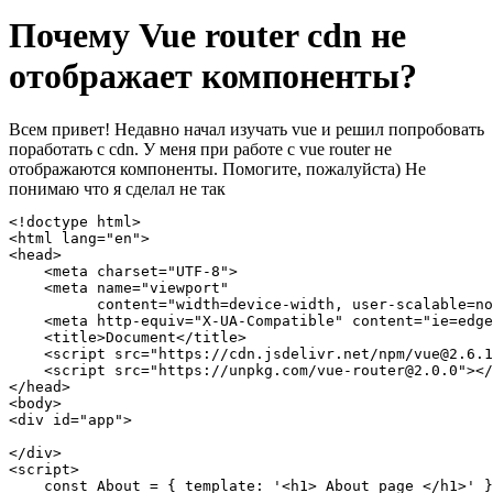
Почему Vue router cdn не
отображает компоненты?
Всем привет! Недавно начал изучать vue и решил попробовать
поработать с cdn. У меня при работе с vue router не
отображаются компоненты. Помогите, пожалуйста) Не
понимаю что я сделал не так
<!doctype html>

<html lang="en">

<head>

    <meta charset="UTF-8">

    <meta name="viewport"

          content="width=device-width, user-scalable=no
    <meta http-equiv="X-UA-Compatible" content="ie=edge
    <title>Document</title>

    <script src="https://cdn.jsdelivr.net/npm/vue@2.6.1
    <script src="https://unpkg.com/vue-router@2.0.0"></
</head>

<body>

<div id="app">

</div>

<script>

    const About = { template: '<h1> About page </h1>' }