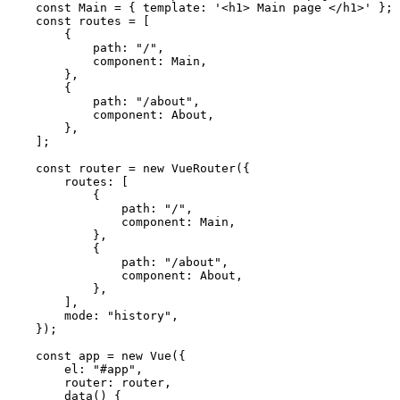
    const Main = { template: '<h1> Main page </h1>' };

    const routes = [

        {

            path: "/",

            component: Main,

        },

        {

            path: "/about",

            component: About,

        },

    ];

    const router = new VueRouter({

        routes: [

            {

                path: "/",

                component: Main,

            },

            {

                path: "/about",

                component: About,

            },

        ],

        mode: "history",

    });

    const app = new Vue({

        el: "#app",

        router: router,

        data() {
