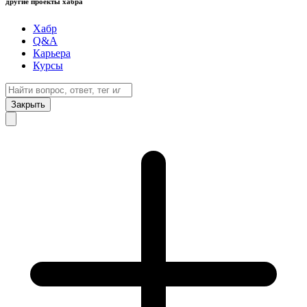
другие проекты хабра
Хабр
Q&A
Карьера
Курсы
Закрыть