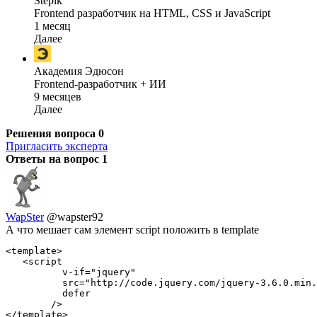
Stepik
Frontend разработчик на HTML, CSS и JavaScript
1 месяц
Далее
Академия Эдюсон
Frontend-разработчик + ИИ
9 месяцев
Далее
Решения вопроса
0
Пригласить эксперта
Ответы на вопрос
1
WapSter
@wapster92
А что мешает сам элемент script положить в template
<template>

   <script

          v-if="jquery"

          src="http://code.jquery.com/jquery-3.6.0.min.
          defer

        />

</template>