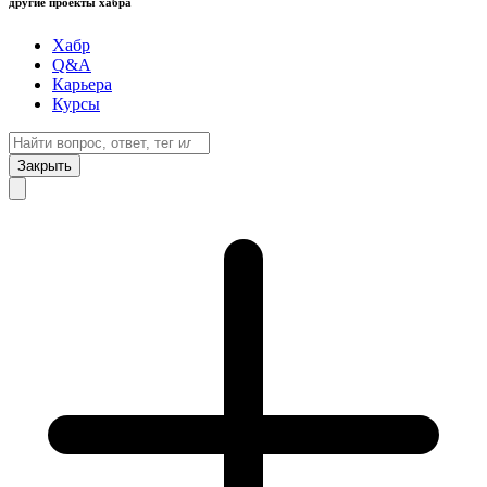
другие проекты хабра
Хабр
Q&A
Карьера
Курсы
Закрыть