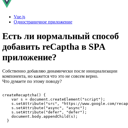
Vue.js
Одностраничное приложение
Есть ли нормальный способ
добавить reCaptha в SPA
приложение?
Собственно добавляю динамически после инициализации
компонента, но кажется что это не совсем верно.
Что думаете по этому поводу?
createRecaptcha() {

    var s = document.createElement("script");

    s.setAttribute("src", "https://www.google.com/recap
    s.setAttribute("async", "async");

    s.setAttribute("defer", "defer");

    document.body.appendChild(s);

  }