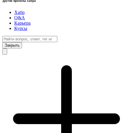
другие проекты хабра
Хабр
Q&A
Карьера
Курсы
Закрыть