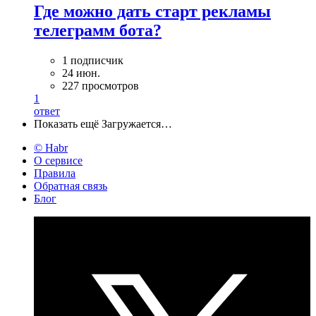
Где можно дать старт рекламы
телеграмм бота?
1 подписчик
24 июн.
227 просмотров
1
ответ
Показать ещё
Загружается…
© Habr
О сервисе
Правила
Обратная связь
Блог