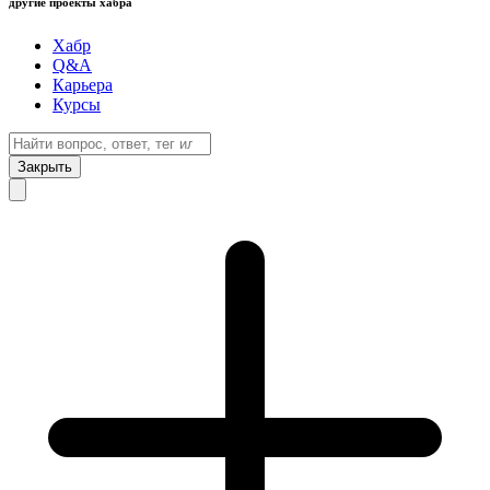
другие проекты хабра
Хабр
Q&A
Карьера
Курсы
Закрыть