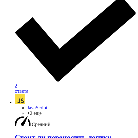
2
ответа
JavaScript
+2 ещё
Средний
Стоит ли переносить логику