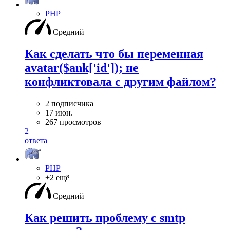
PHP
Средний
Как сделать что бы переменная
avatar($ank['id']); не
конфликтовала с другим файлом?
2 подписчика
17 июн.
267 просмотров
2
ответа
PHP
+2 ещё
Средний
Как решить проблему с smtp