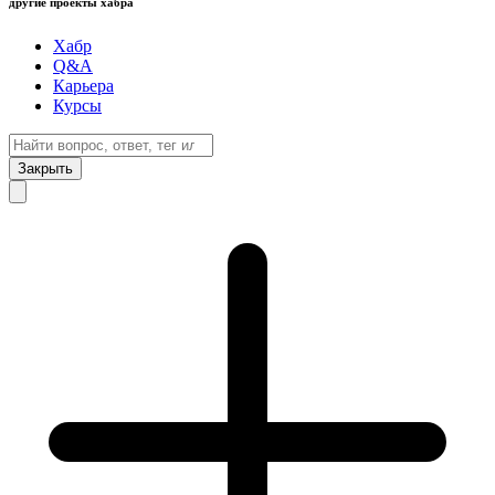
другие проекты хабра
Хабр
Q&A
Карьера
Курсы
Закрыть