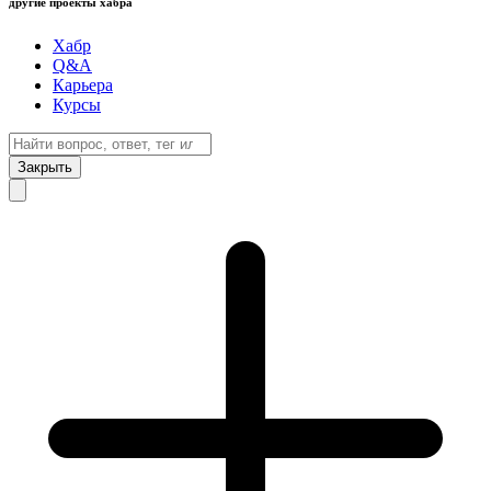
другие проекты хабра
Хабр
Q&A
Карьера
Курсы
Закрыть