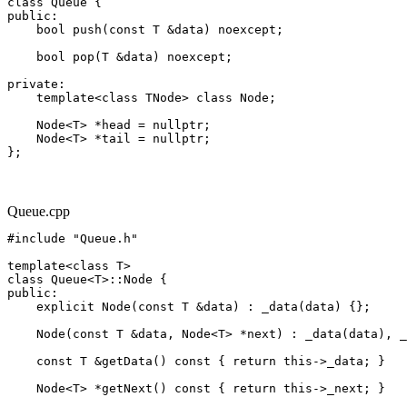
class Queue {

public:

    bool push(const T &data) noexcept;

    bool pop(T &data) noexcept;

private:

    template<class TNode> class Node;

    Node<T> *head = nullptr;

    Node<T> *tail = nullptr;

};
Queue.cpp
#include "Queue.h"

template<class T>

class Queue<T>::Node {

public:

    explicit Node(const T &data) : _data(data) {};

    Node(const T &data, Node<T> *next) : _data(data), _
    const T &getData() const { return this->_data; }

    Node<T> *getNext() const { return this->_next; }
