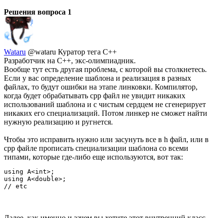
Решения вопроса
1
Wataru
@wataru
Куратор тега C++
Разработчик на С++, экс-олимпиадник.
Вообще тут есть другая проблема, с которой вы столкнетесь.
Если у вас определение шаблона и реализация в разных
файлах, то будут ошибки на этапе линковки. Компилятор,
когда будет обрабатывать cpp файл не увидит никаких
использований шаблона и с чистым сердцем не сгенерирует
никаких его специализаций. Потом линкер не сможет найти
нужную реализацию и ругнется.
Чтобы это исправить нужно или засунуть все в h файл, или в
cpp файле прописать специализации шаблона со всеми
типами, которые где-либо еще используются, вот так:
using A<int>;

using A<double>;

// etc
Далее, как именно и зачем вы хотите этот внутренний класс