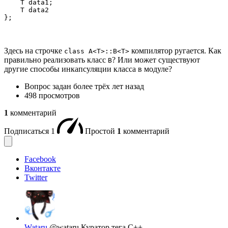
    T data1;

    T data2

};
Здесь на строчке
компилятор ругается. Как
class A<T>::B<T>
правильно реализовать класс
? Или может существуют
B
другие способы инкапсуляции класса в модуле?
Вопрос задан
более трёх лет назад
498 просмотров
1
комментарий
Подписаться
1
Простой
1
комментарий
Facebook
Вконтакте
Twitter
Wataru
@wataru
Куратор тега C++