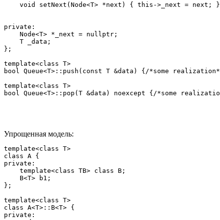
    void setNext(Node<T> *next) { this->_next = next; }

private:

    Node<T> *_next = nullptr;

    T _data;

};

template<class T>

bool Queue<T>::push(const T &data) {/*some realization*
template<class T>

bool Queue<T>::pop(T &data) noexcept {/*some realizatio
Упрощенная модель:
template<class T>

class A {

private:

    template<class TB> class B;

    B<T> b1;

};

template<class T>

class A<T>::B<T> {

private:
