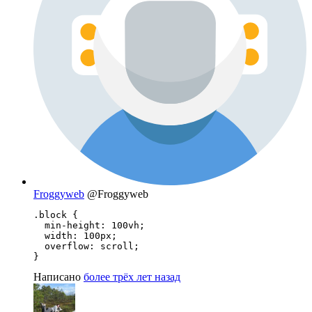
Froggyweb
@Froggyweb
.block {

  min-height: 100vh;

  width: 100px;

  overflow: scroll;

}
Написано
более трёх лет назад