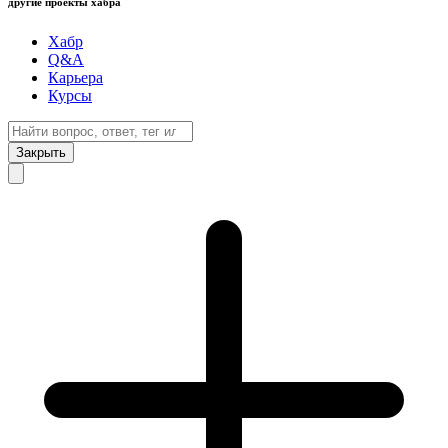
другие проекты хабра
Хабр
Q&A
Карьера
Курсы
Закрыть