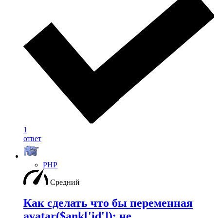
1
ответ
PHP
Средний
Как сделать что бы переменная
avatar($ank['id']); не