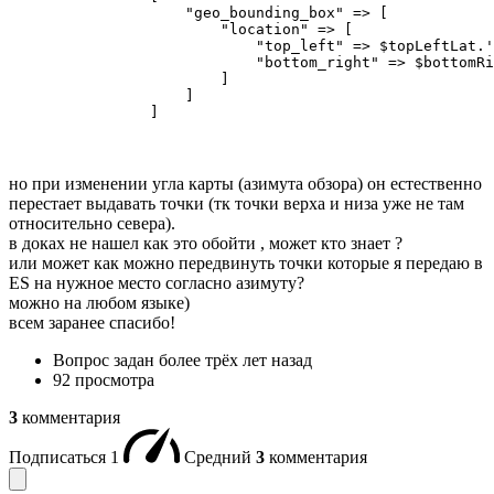
                    "geo_bounding_box" => [

                        "location" => [

                            "top_left" => $topLeftLat.'
                            "bottom_right" => $bottomRi
                        ]

                    ]

                ]
но при изменении угла карты (азимута обзора) он естественно
перестает выдавать точки (тк точки верха и низа уже не там
относительно севера).
в доках не нашел как это обойти , может кто знает ?
или может как можно передвинуть точки которые я передаю в
ES на нужное место согласно азимуту?
можно на любом языке)
всем заранее спасибо!
Вопрос задан
более трёх лет назад
92 просмотра
3
комментария
Подписаться
1
Средний
3
комментария