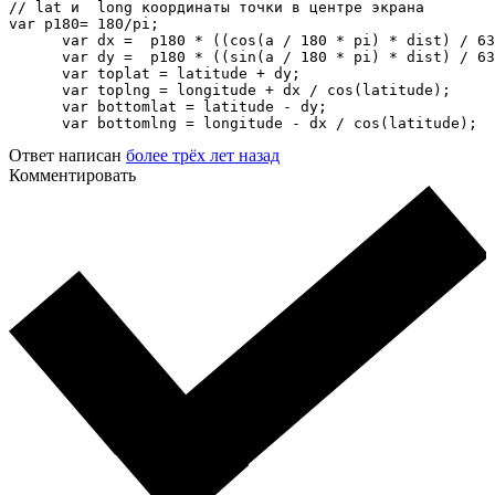
// lat и  long координаты точки в центре экрана 

var p180= 180/pi;

      var dx =  p180 * ((cos(a / 180 * pi) * dist) / 63
      var dy =  p180 * ((sin(a / 180 * pi) * dist) / 63
      var toplat = latitude + dy;

      var toplng = longitude + dx / cos(latitude);

      var bottomlat = latitude - dy;

      var bottomlng = longitude - dx / cos(latitude);
Ответ написан
более трёх лет назад
Комментировать