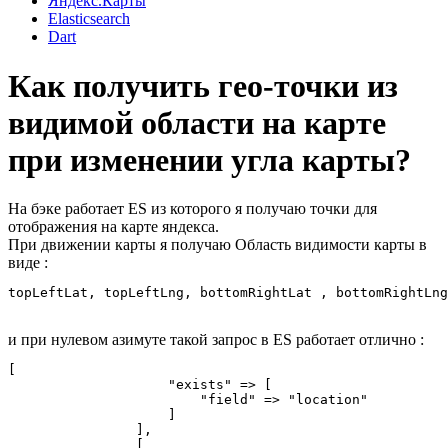
Яндекс.Карты
Elasticsearch
Dart
Как получить гео-точки из
видимой области на карте
при изменении угла карты?
На бэке работает ES из которого я получаю точки для
отображения на карте яндекса.
При движении карты я получаю Область видимости карты в
виде :
topLeftLat, topLeftLng, bottomRightLat , bottomRightLng
и при нулевом азимуте такой запрос в ES работает отлично :
[

                    "exists" => [

                        "field" => "location"

                    ]

                ],

                [
