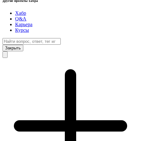
другие проекты хабра
Хабр
Q&A
Карьера
Курсы
Закрыть