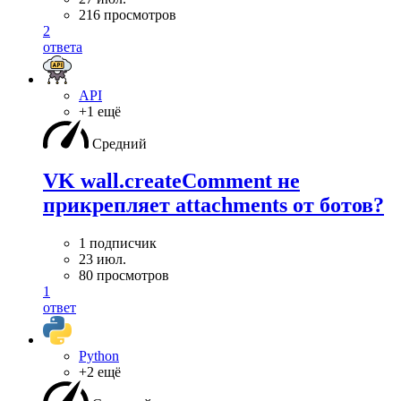
216 просмотров
2
ответа
API
+1 ещё
Средний
VK wall.createComment не
прикрепляет attachments от ботов?
1 подписчик
23 июл.
80 просмотров
1
ответ
Python
+2 ещё