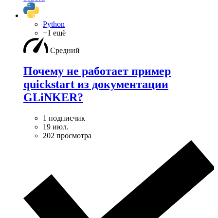
Python
+1 ещё
Средний
Почему не работает пример
quickstart из документации
GLiNKER?
1 подписчик
19 июл.
202 просмотра