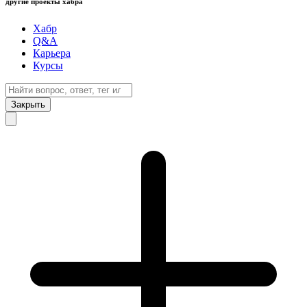
другие проекты хабра
Хабр
Q&A
Карьера
Курсы
Закрыть