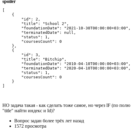
spoiler
[

    {

        "id": 2,

        "title": "School 2",

        "foundationDate": "2021-10-30T00:00:00+03:00",

        "terminatedDate": null,

        "status": 1,

        "coursesCount": 0

    },

    {

        "id": 3,

        "title": "Bitchip",

        "foundationDate": "2010-04-10T00:00:00+03:00",

        "terminatedDate": "2020-04-10T00:00:00+03:00",

        "status": 1,

        "coursesCount": 0

    }

]
НО задача такая - как сделать тоже самое, но через IF (по полю
"title" найти индекс и Id)?
Вопрос задан
более трёх лет назад
1572 просмотра