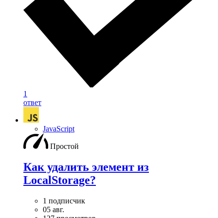
1
ответ
JavaScript
Простой
Как удалить элемент из
LocalStorage?
1 подписчик
05 авг.