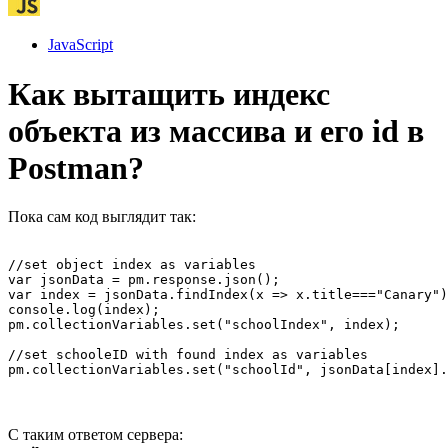
JavaScript
Как вытащить индекс
объекта из массива и его id в
Postman?
Пока сам код выглядит так:
//set object index as variables

var jsonData = pm.response.json();

var index = jsonData.findIndex(x => x.title==="Canary")
console.log(index); 

pm.collectionVariables.set("schoolIndex", index);

//set schooleID with found index as variables

pm.collectionVariables.set("schoolId", jsonData[index].
С таким ответом сервера: