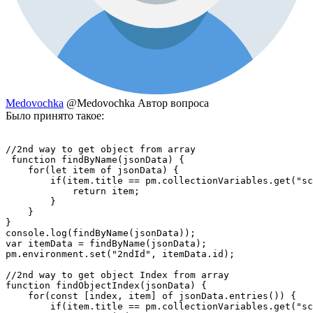
Medovochka
@Medovochka
Автор вопроса
Было принято такое:
//2nd way to get object from array

 function findByName(jsonData) {

    for(let item of jsonData) {

        if(item.title == pm.collectionVariables.get("sc
            return item;  

        }

    }

}

console.log(findByName(jsonData));

var itemData = findByName(jsonData); 

pm.environment.set("2ndId", itemData.id);

//2nd way to get object Index from array

function findObjectIndex(jsonData) {

    for(const [index, item] of jsonData.entries()) {

        if(item.title == pm.collectionVariables.get("sc