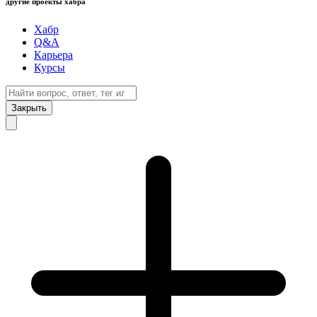
другие проекты хабра
Хабр
Q&A
Карьера
Курсы
Закрыть