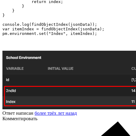
            return index;

        }

    }

}

console.log(findObjectIndex(jsonData));

var itemIndex = findObjectIndex(jsonData);

pm.environment.set("Index", itemIndex);
Ответ написан
более трёх лет назад
Комментировать