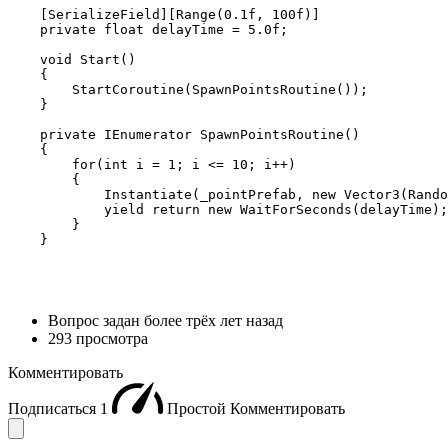
    [SerializeField][Range(0.1f, 100f)]

    private float delayTime = 5.0f;

    void Start()

    {

        StartCoroutine(SpawnPointsRoutine());

    }

    private IEnumerator SpawnPointsRoutine()

    {

        for(int i = 1; i <= 10; i++)

        {

            Instantiate(_pointPrefab, new Vector3(Rando
            yield return new WaitForSeconds(delayTime);
        }

    }
Вопрос задан
более трёх лет назад
293 просмотра
Комментировать
Подписаться
1
Простой
Комментировать