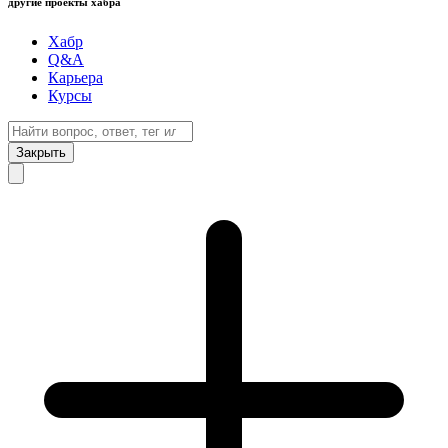
другие проекты хабра
Хабр
Q&A
Карьера
Курсы
Закрыть