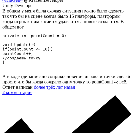
~KraGen~
@KraGenDeveloper
Unity Developer
В общем у меня была схожая ситуация нужно было сделать
так что бы на сцене всегда было 15 платформ, платформы
когда игрок к ним касается удаляются а новые создаются. В
общем вот
private int pointCount = 0;

void Update(){

if(pointCount <= 10){

pointCount++;

//создаёшь точку 

}
А в коде где записано соприкосновения игрока и точки сделай
просто что бы когда сожрало одну точку то pointCount --; всё.
Ответ написан
более трёх лет назад
2
комментария