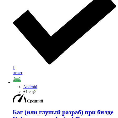
1
ответ
Android
+1 ещё
Средний
Баг (или глупый разраб) при билде