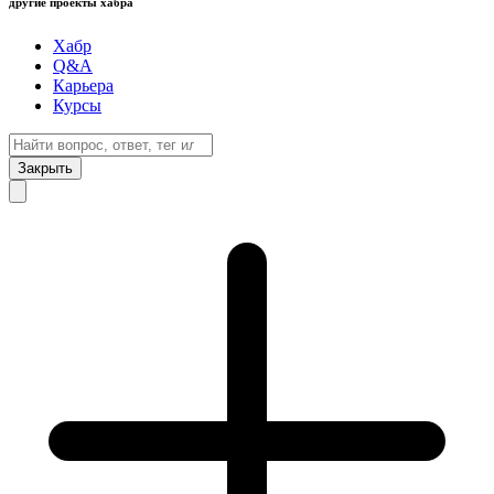
другие проекты хабра
Хабр
Q&A
Карьера
Курсы
Закрыть