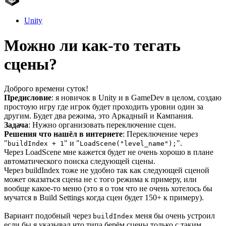
Unity
Можно ли как-то тегать
сцены?
Доброго времени суток!
Предисловие
: я новичок в Unity и в GameDev в целом, создаю
простоую игру где игрок будет проходить уровни один за
другим. Будет два режима, это Аркадный и Кампания.
Задача
: Нужно организовать переключение сцен.
Решения что нашёл в интернете
: Переключение через
"
" и "
".
buildIndex + 1
LoadScene("level_name");
Через LoadScene мне кажется будет не очень хорошо в плане
автоматического поиска следующей сцены.
Через buildIndex тоже не удобно так как следующей сценой
может оказаться сцена не с того режима к примеру, или
вообще какое-то меню (это я о том что не очень хотелось бы
мучатся в Build Settings когда сцен будет 150+ к примеру).
Вариант подобный через
меня бы очень устроил
buildIndex
если бы я указывал что типа берём сцены только с таким