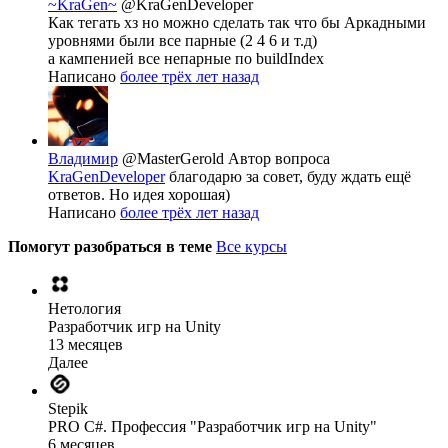
~KraGen~
@KraGenDeveloper
Как тегать хз но можно сделать так что бы Аркадными
уровнями были все парные (2 4 6 и т.д)
а кампенией все непарные по buildIndex
Написано
более трёх лет назад
Владимир
@MasterGerold
Автор вопроса
KraGenDeveloper
благодарю за совет, буду ждать ещё
ответов. Но идея хорошая)
Написано
более трёх лет назад
Помогут разобраться в теме
Все курсы
Нетология
Разработчик игр на Unity
13 месяцев
Далее
Stepik
PRO C#. Профессия "Разработчик игр на Unity"
6 месяцев