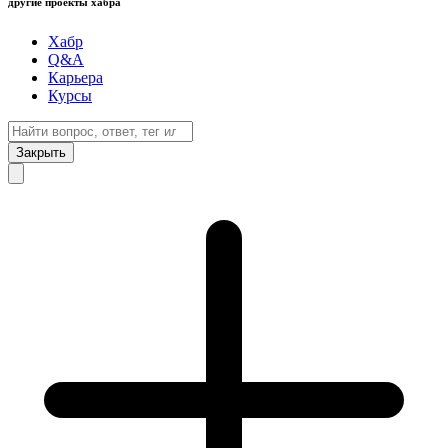
другие проекты хабра
Хабр
Q&A
Карьера
Курсы
Закрыть