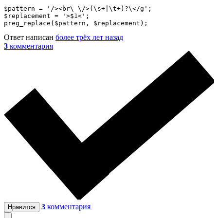
$pattern = '/><br\ \/>(\s+|\t+)?\</g';

$replacement = '>$1<';

preg_replace($pattern, $replacement);
Ответ написан
более трёх лет назад
3
комментария
3
комментария
Нравится