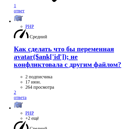
1
ответ
PHP
Средний
Как сделать что бы переменная
avatar($ank['id']); не
конфликтовала с другим файлом?
2 подписчика
17 июн.
264 просмотра
2
ответа
PHP
+2 ещё
Средний